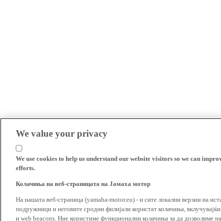
We value your privacy
We use cookies to help us understand our website visitors so we can impro
efforts.
Колачиња на веб-страницата на Јамаха мотор
На нашата веб-страница (yamaha-motor.eu) - и сите локални верзии на ист
подружници и неговите сродни филијали користат колачиња, вклучувајќи т
и web beacons. Ние користиме функционални колачиња за да дозволиме н