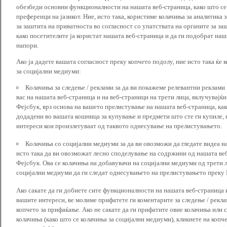
обезбеди основни функционалности на нашата веб-страница, како што се
преференци на јазикот. Ние, исто така, користиме колачиња за аналитика
за заштита на приватноста во согласност со упатствата на органите за за
како посетителите ја користат нашата веб-страница и да ги подобрат наш
напори.
Ако ја дадете вашата согласност преку копчето подолу, ние исто така ќе 
за социјални медиуми:
Колачиња за следење / реклами за да ви покажеме релевантни реклами
вас на нашата веб-страница и на веб-страници на трети лица, вклучувајќ
Фејсбук, врз основа на вашето прелистување на нашата веб-страница, как
додадени во вашата кошница за купување и предмети што сте ги купиле, к
интереси кои произлегуваат од таквото однесување на прелистувањето.
Колачиња со социјални медиуми за да ви овозможи да гледате видеа на
исто така да ви овозможат лесно споделување на содржини од нашата веб
Фејсбук. Ова се колачиња на добавувачи на социјални медиуми од трети 
социјални медиуми да ги следат однесувањето на прелистувањето преку И
Ако сакате да ги добиете сите функционалности на нашата веб-страница 
вашите интереси, ве молиме прифатете ги коментарите за следење / рекл
копчето за прифаќање. Ако не сакате да ги прифатите овие колачиња или
колачиња (како што се колачиња за социјални медиуми), кликнете на копч