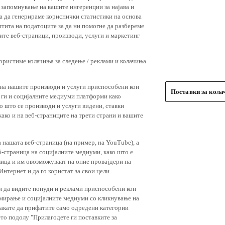
 запомнување на вашите ингеренции за најава и
 за да генерираме кориснички статистики на основа
штита на податоците за да ни помогне да разбереме
ите веб-страници, производи, услуги и маркетинг
користиме колачиња за следење / реклами и колачиња
 на нашите производи и услуги приспособени кон
Поставки за кол
и ги и социјалните медиуми платформи како
о што се производи и услуги видени, ставки
ако и на веб-страниците на трети страни и вашите
 нашата веб-страница (на пример, на YouTube), а
-страница на социјалните медиуми, како што е
лица и им овозможуваат на оние провајдери на
нтернет и да го користат за свои цели.
и да видите понуди и реклами приспособени кон
амирање и социјалните медиуми со кликнување на
 сакате да прифатите само одредени категории
ето подолу "Прилагодете ги поставките за