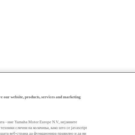
ve our website, products, services and marketing
ата - ние Yamaha Motor Europe N.V., нејзините
ехники слични на колачиња, како што се javascript
ашата веб-страна да функционира правилно и да ви