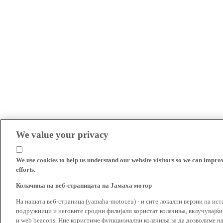
We value your privacy
We use cookies to help us understand our website visitors so we can impro
efforts.
Колачиња на веб-страницата на Јамаха мотор
На нашата веб-страница (yamaha-motor.eu) - и сите локални верзии на ист
подружници и неговите сродни филијали користат колачиња, вклучувајќи т
и web beacons. Ние користиме функционални колачиња за да дозволиме н