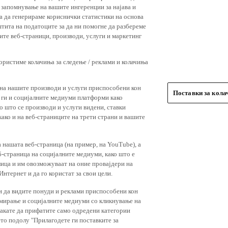
 запомнување на вашите ингеренции за најава и
 за да генерираме кориснички статистики на основа
штита на податоците за да ни помогне да разбереме
ите веб-страници, производи, услуги и маркетинг
користиме колачиња за следење / реклами и колачиња
 на нашите производи и услуги приспособени кон
Поставки за кол
и ги и социјалните медиуми платформи како
о што се производи и услуги видени, ставки
ако и на веб-страниците на трети страни и вашите
 нашата веб-страница (на пример, на YouTube), а
-страница на социјалните медиуми, како што е
лица и им овозможуваат на оние провајдери на
нтернет и да го користат за свои цели.
и да видите понуди и реклами приспособени кон
амирање и социјалните медиуми со кликнување на
 сакате да прифатите само одредени категории
ето подолу "Прилагодете ги поставките за