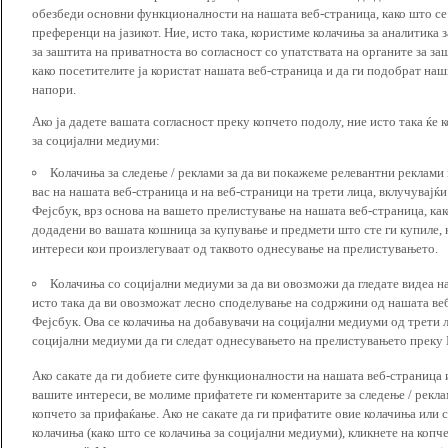
обезбеди основни функционалности на нашата веб-страница, како што се
преференци на јазикот. Ние, исто така, користиме колачиња за аналитика
за заштита на приватноста во согласност со упатствата на органите за за
како посетителите ја користат нашата веб-страница и да ги подобрат наш
напори.
Ако ја дадете вашата согласност преку копчето подолу, ние исто така ќе 
за социјални медиуми:
Колачиња за следење / реклами за да ви покажеме релевантни реклами
вас на нашата веб-страница и на веб-страници на трети лица, вклучувајќ
Фејсбук, врз основа на вашето прелистување на нашата веб-страница, как
додадени во вашата кошница за купување и предмети што сте ги купиле, к
интереси кои произлегуваат од таквото однесување на прелистувањето.
Колачиња со социјални медиуми за да ви овозможи да гледате видеа на
исто така да ви овозможат лесно споделување на содржини од нашата веб
Фејсбук. Ова се колачиња на добавувачи на социјални медиуми од трети 
социјални медиуми да ги следат однесувањето на прелистувањето преку И
Ако сакате да ги добиете сите функционалности на нашата веб-страница 
вашите интереси, ве молиме прифатете ги коментарите за следење / рекл
копчето за прифаќање. Ако не сакате да ги прифатите овие колачиња или
колачиња (како што се колачиња за социјални медиуми), кликнете на копч