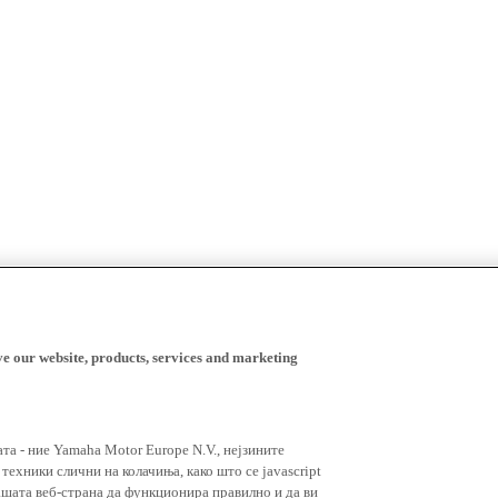
ve our website, products, services and marketing
ата - ние Yamaha Motor Europe N.V., нејзините
ехники слични на колачиња, како што се javascript
ашата веб-страна да функционира правилно и да ви