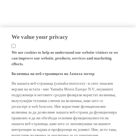
We value your privacy
We use cookies to help us understand our website visitors so we
can improve our website, products, services and marketing
efforts.
Колачиња на веб-страницата на Јамаха мотор
На нашата веб-страница (yamaha-motor.eu) - и сите локални
верзии на истата - ние Yamaha Motor Europe N.V., нејзините
подружници и неговите сродни филијали користат колачиња,
вклучувајќи техники слични на колачиња, како што се
javascript и web beacons. Ние користиме функционални
колачиња за да дозволиме нашата веб-страна да функционира
правилно и да ви обезбеди основни функционалности на
нашата веб-страница, како што се запомнување на вашите
ингеренции за најава и преференци на јазикот. Ние, исто така,
користиме колачиња за аналитика за да генерираме