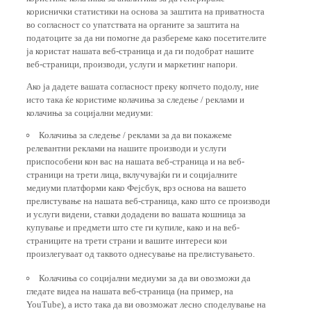
кориснички статистики на основа за заштита на приватноста
во согласност со упатствата на органите за заштита на
податоците за да ни помогне да разбереме како посетителите
ја користат нашата веб-страница и да ги подобрат нашите
веб-страници, производи, услуги и маркетинг напори.
Ако ја дадете вашата согласност преку копчето подолу, ние
исто така ќе користиме колачиња за следење / реклами и
колачиња за социјални медиуми:
Колачиња за следење / реклами за да ви покажеме
релевантни реклами на нашите производи и услуги
приспособени кон вас на нашата веб-страница и на веб-
страници на трети лица, вклучувајќи ги и социјалните
медиуми платформи како Фејсбук, врз основа на вашето
прелистување на нашата веб-страница, како што се производи
и услуги видени, ставки додадени во вашата кошница за
купување и предмети што сте ги купиле, како и на веб-
страниците на трети страни и вашите интереси кои
произлегуваат од таквото однесување на прелистувањето.
Колачиња со социјални медиуми за да ви овозможи да
гледате видеа на нашата веб-страница (на пример, на
YouTube), а исто така да ви овозможат лесно споделување на