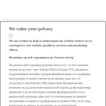
We value your privacy
We use cookies to help us understand our website visitors so we
can improve our website, products, services and marketing
efforts.
Колачиња на веб-страницата на Јамаха мотор
На нашата веб-страница (yamaha-motor.eu) - и сите локални
верзии на истата - ние Yamaha Motor Europe N.V., нејзините
подружници и неговите сродни филијали користат колачиња,
вклучувајќи техники слични на колачиња, како што се
javascript и web beacons. Ние користиме функционални
колачиња за да дозволиме нашата веб-страна да функционира
правилно и да ви обезбеди основни функционалности на
нашата веб-страница, како што се запомнување на вашите
ингеренции за најава и преференци на јазикот. Ние, исто така,
користиме колачиња за аналитика за да генерираме