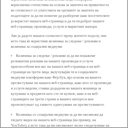
кориснички статистики на основа за заштита на приватноста
во согласност со упатствата на органите за заштита на
податоците за да ни помогне да разбереме како посетителите
ја користат нашата веб-страница и да ги подобрат нашите
веб-страници, производи, услуги и маркетинг напори.
Ако ја дадете вашата согласност преку копчето подолу, ние
исто така ќе користиме колачиња за следење / реклами и
колачиња за социјални медиуми:
Колачиња за следење / реклами за да ви покажеме
релевантни реклами на нашите производи и услуги
приспособени кон вас на нашата веб-страница и на веб-
страници на трети лица, вклучувајќи ги и социјалните
медиуми платформи како Фејсбук, врз основа на вашето
прелистување на нашата веб-страница, како што се производи
и услуги видени, ставки додадени во вашата кошница за
купување и предмети што сте ги купиле, како и на веб-
страниците на трети страни и вашите интереси кои
произлегуваат од таквото однесување на прелистувањето.
Колачиња со социјални медиуми за да ви овозможи да
гледате видеа на нашата веб-страница (на пример, на
YouTube), а исто така да ви овозможат лесно споделување на