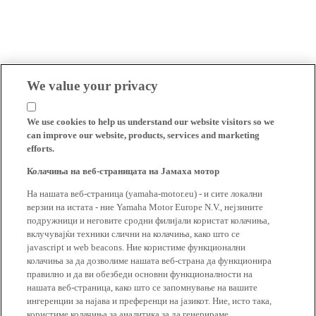
We value your privacy
We use cookies to help us understand our website visitors so we
can improve our website, products, services and marketing
efforts.
Колачиња на веб-страницата на Јамаха мотор
На нашата веб-страница (yamaha-motor.eu) - и сите локални
верзии на истата - ние Yamaha Motor Europe N.V., нејзините
подружници и неговите сродни филијали користат колачиња,
вклучувајќи техники слични на колачиња, како што се
javascript и web beacons. Ние користиме функционални
колачиња за да дозволиме нашата веб-страна да функционира
правилно и да ви обезбеди основни функционалности на
нашата веб-страница, како што се запомнување на вашите
ингеренции за најава и преференци на јазикот. Ние, исто така,
користиме колачиња за аналитика за да генерираме