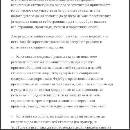
кориснички статистики на основа за заштита на приватноста
во согласност со упатствата на органите за заштита на
податоците за да ни помогне да разбереме како посетителите
ја користат нашата веб-страница и да ги подобрат нашите
веб-страници, производи, услуги и маркетинг напори.
Ако ја дадете вашата согласност преку копчето подолу, ние
исто така ќе користиме колачиња за следење / реклами и
колачиња за социјални медиуми:
Колачиња за следење / реклами за да ви покажеме
релевантни реклами на нашите производи и услуги
приспособени кон вас на нашата веб-страница и на веб-
страници на трети лица, вклучувајќи ги и социјалните
медиуми платформи како Фејсбук, врз основа на вашето
прелистување на нашата веб-страница, како што се производи
и услуги видени, ставки додадени во вашата кошница за
купување и предмети што сте ги купиле, како и на веб-
страниците на трети страни и вашите интереси кои
произлегуваат од таквото однесување на прелистувањето.
Колачиња со социјални медиуми за да ви овозможи да
гледате видеа на нашата веб-страница (на пример, на
YouTube), а исто така да ви овозможат лесно споделување на