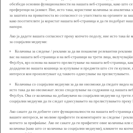
обезбеди основни функционалности на нашата веб-страница, како што се
преференци на јазикот. Ние, исто така, користиме колачиња за аналитика
за заштита на приватноста во согласност со упатствата на органите за за
како посетителите ја користат нашата веб-страница и да ги подобрат наш
напори.
Ако ја дадете вашата согласност преку копчето подолу, ние исто така ќе 
за социјални медиуми:
Колачиња за следење / реклами за да ви покажеме релевантни реклами
вас на нашата веб-страница и на веб-страници на трети лица, вклучувајќ
Фејсбук, врз основа на вашето прелистување на нашата веб-страница, как
додадени во вашата кошница за купување и предмети што сте ги купиле, к
интереси кои произлегуваат од таквото однесување на прелистувањето.
Колачиња со социјални медиуми за да ви овозможи да гледате видеа на
исто така да ви овозможат лесно споделување на содржини од нашата веб
Фејсбук. Ова се колачиња на добавувачи на социјални медиуми од трети 
социјални медиуми да ги следат однесувањето на прелистувањето преку И
Ако сакате да ги добиете сите функционалности на нашата веб-страница 
вашите интереси, ве молиме прифатете ги коментарите за следење / рекл
копчето за прифаќање. Ако не сакате да ги прифатите овие колачиња или
колачиња (како што се колачиња за социјални медиуми), кликнете на копч