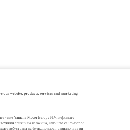
ve our website, products, services and marketing
ата - ние Yamaha Motor Europe N.V., нејзините
ехники слични на колачиња, како што се javascript
ашата веб-страна да функционира правилно и да ви