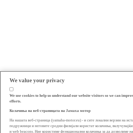
We value your privacy
We use cookies to help us understand our website visitors so we can impro
efforts.
Колачиња на веб-страницата на Јамаха мотор
На нашата веб-страница (yamaha-motor.eu) - и сите локални верзии на ист
подружници и неговите сродни филијали користат колачиња, вклучувајќи т
и web beacons. Ние користиме функционални колачиња за да дозволиме н