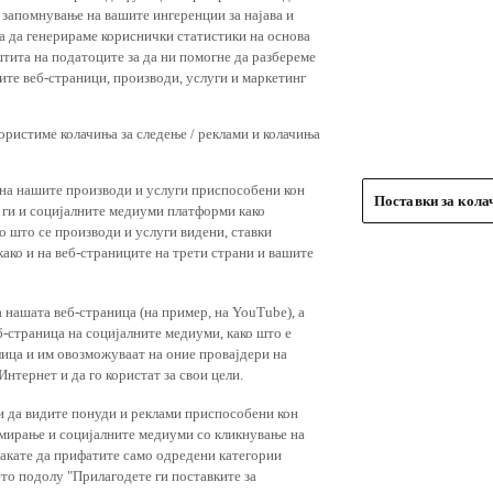
 запомнување на вашите ингеренции за најава и
 за да генерираме кориснички статистики на основа
штита на податоците за да ни помогне да разбереме
ите веб-страници, производи, услуги и маркетинг
користиме колачиња за следење / реклами и колачиња
 на нашите производи и услуги приспособени кон
Поставки за кол
и ги и социјалните медиуми платформи како
о што се производи и услуги видени, ставки
ако и на веб-страниците на трети страни и вашите
 нашата веб-страница (на пример, на YouTube), а
-страница на социјалните медиуми, како што е
лица и им овозможуваат на оние провајдери на
нтернет и да го користат за свои цели.
и да видите понуди и реклами приспособени кон
амирање и социјалните медиуми со кликнување на
 сакате да прифатите само одредени категории
ето подолу "Прилагодете ги поставките за