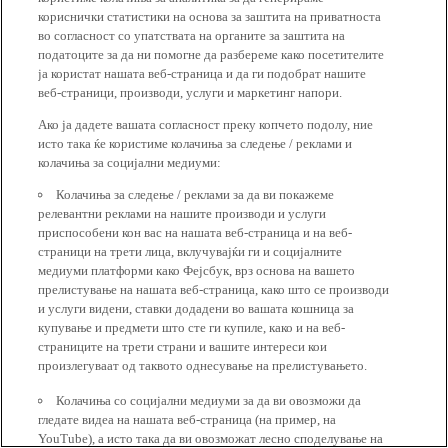
кориснички статистики на основа за заштита на приватноста
во согласност со упатствата на органите за заштита на
податоците за да ни помогне да разбереме како посетителите
ја користат нашата веб-страница и да ги подобрат нашите
веб-страници, производи, услуги и маркетинг напори.
Ако ја дадете вашата согласност преку копчето подолу, ние
исто така ќе користиме колачиња за следење / реклами и
колачиња за социјални медиуми:
Колачиња за следење / реклами за да ви покажеме
релевантни реклами на нашите производи и услуги
приспособени кон вас на нашата веб-страница и на веб-
страници на трети лица, вклучувајќи ги и социјалните
медиуми платформи како Фејсбук, врз основа на вашето
прелистување на нашата веб-страница, како што се производи
и услуги видени, ставки додадени во вашата кошница за
купување и предмети што сте ги купиле, како и на веб-
страниците на трети страни и вашите интереси кои
произлегуваат од таквото однесување на прелистувањето.
Колачиња со социјални медиуми за да ви овозможи да
гледате видеа на нашата веб-страница (на пример, на
YouTube), а исто така да ви овозможат лесно споделување на