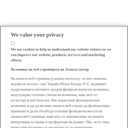
We value your privacy
We use cookies to help us understand our website visitors so we
can improve our website, products, services and marketing
efforts.
Колачиња на веб-страницата на Јамаха мотор
На нашата веб-страница (yamaha-motor.eu) - и сите локални
верзии на истата - ние Yamaha Motor Europe N.V., нејзините
подружници и неговите сродни филијали користат колачиња,
вклучувајќи техники слични на колачиња, како што се
javascript и web beacons. Ние користиме функционални
колачиња за да дозволиме нашата веб-страна да функционира
правилно и да ви обезбеди основни функционалности на
нашата веб-страница, како што се запомнување на вашите
ингеренции за најава и преференци на јазикот. Ние, исто така,
користиме колачиња за аналитика за да генерираме