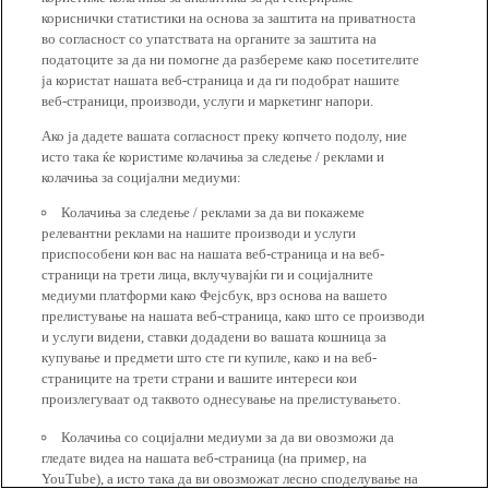
кориснички статистики на основа за заштита на приватноста
во согласност со упатствата на органите за заштита на
податоците за да ни помогне да разбереме како посетителите
ја користат нашата веб-страница и да ги подобрат нашите
веб-страници, производи, услуги и маркетинг напори.
Ако ја дадете вашата согласност преку копчето подолу, ние
исто така ќе користиме колачиња за следење / реклами и
колачиња за социјални медиуми:
Колачиња за следење / реклами за да ви покажеме
релевантни реклами на нашите производи и услуги
приспособени кон вас на нашата веб-страница и на веб-
страници на трети лица, вклучувајќи ги и социјалните
медиуми платформи како Фејсбук, врз основа на вашето
прелистување на нашата веб-страница, како што се производи
и услуги видени, ставки додадени во вашата кошница за
купување и предмети што сте ги купиле, како и на веб-
страниците на трети страни и вашите интереси кои
произлегуваат од таквото однесување на прелистувањето.
Колачиња со социјални медиуми за да ви овозможи да
гледате видеа на нашата веб-страница (на пример, на
YouTube), а исто така да ви овозможат лесно споделување на