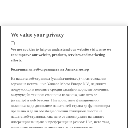
We value your privacy
We use cookies to help us understand our website visitors so we
can improve our website, products, services and marketing
efforts.
Колачиња на веб-страницата на Јамаха мотор
На нашата веб-страница (yamaha-motor.eu) - и сите локални
верзии на истата - ние Yamaha Motor Europe N.V., нејзините
подружници и неговите сродни филијали користат колачиња,
вклучувајќи техники слични на колачиња, како што се
javascript и web beacons. Ние користиме функционални
колачиња за да дозволиме нашата веб-страна да функционира
правилно и да ви обезбеди основни функционалности на
нашата веб-страница, како што се запомнување на вашите
ингеренции за најава и преференци на јазикот. Ние, исто така,
користиме колачиња за аналитика за да генерираме