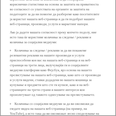
кориснички статистики на основа за заштита на приватноста
во согласност со упатствата на органите за заштита на
податоците за да ни помогне да разбереме како посетителите
ја користат нашата веб-страница и да ги подобрат нашите
веб-страници, производи, услуги и маркетинг напори.
Ако ја дадете вашата согласност преку копчето подолу, ние
исто така ќе користиме колачиња за следење / реклами и
колачиња за социјални медиуми:
Колачиња за следење / реклами за да ви покажеме
релевантни реклами на нашите производи и услуги
приспособени кон вас на нашата веб-страница и на веб-
страници на трети лица, вклучувајќи ги и социјалните
медиуми платформи како Фејсбук, врз основа на вашето
прелистување на нашата веб-страница, како што се производи
и услуги видени, ставки додадени во вашата кошница за
купување и предмети што сте ги купиле, како и на веб-
страниците на трети страни и вашите интереси кои
произлегуваат од таквото однесување на прелистувањето.
Колачиња со социјални медиуми за да ви овозможи да
гледате видеа на нашата веб-страница (на пример, на
YouTube), а исто така да ви овозможат лесно споделување на