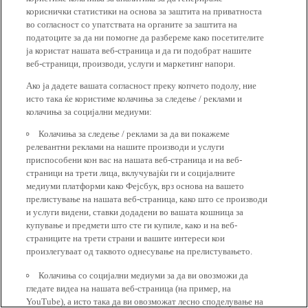
кориснички статистики на основа за заштита на приватноста
во согласност со упатствата на органите за заштита на
податоците за да ни помогне да разбереме како посетителите
ја користат нашата веб-страница и да ги подобрат нашите
веб-страници, производи, услуги и маркетинг напори.
Ако ја дадете вашата согласност преку копчето подолу, ние
исто така ќе користиме колачиња за следење / реклами и
колачиња за социјални медиуми:
Колачиња за следење / реклами за да ви покажеме
релевантни реклами на нашите производи и услуги
приспособени кон вас на нашата веб-страница и на веб-
страници на трети лица, вклучувајќи ги и социјалните
медиуми платформи како Фејсбук, врз основа на вашето
прелистување на нашата веб-страница, како што се производи
и услуги видени, ставки додадени во вашата кошница за
купување и предмети што сте ги купиле, како и на веб-
страниците на трети страни и вашите интереси кои
произлегуваат од таквото однесување на прелистувањето.
Колачиња со социјални медиуми за да ви овозможи да
гледате видеа на нашата веб-страница (на пример, на
YouTube), а исто така да ви овозможат лесно споделување на