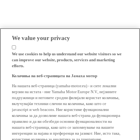
We value your privacy
We use cookies to help us understand our website visitors so we
can improve our website, products, services and marketing
efforts.
Колачиња на веб-страницата на Јамаха мотор
На нашата веб-страница (yamaha-motor.eu) - и сите локални
верзии на истата - ние Yamaha Motor Europe N.V., нејзините
подружници и неговите сродни филијали користат колачиња,
вклучувајќи техники слични на колачиња, како што се
javascript и web beacons. Ние користиме функционални
колачиња за да дозволиме нашата веб-страна да функционира
правилно и да ви обезбеди основни функционалности на
нашата веб-страница, како што се запомнување на вашите
ингеренции за најава и преференци на јазикот. Ние, исто така,
користиме колачиња за аналитика за да генерираме