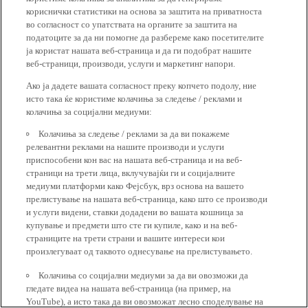
кориснички статистики на основа за заштита на приватноста
во согласност со упатствата на органите за заштита на
податоците за да ни помогне да разбереме како посетителите
ја користат нашата веб-страница и да ги подобрат нашите
веб-страници, производи, услуги и маркетинг напори.
Ако ја дадете вашата согласност преку копчето подолу, ние
исто така ќе користиме колачиња за следење / реклами и
колачиња за социјални медиуми:
Колачиња за следење / реклами за да ви покажеме
релевантни реклами на нашите производи и услуги
приспособени кон вас на нашата веб-страница и на веб-
страници на трети лица, вклучувајќи ги и социјалните
медиуми платформи како Фејсбук, врз основа на вашето
прелистување на нашата веб-страница, како што се производи
и услуги видени, ставки додадени во вашата кошница за
купување и предмети што сте ги купиле, како и на веб-
страниците на трети страни и вашите интереси кои
произлегуваат од таквото однесување на прелистувањето.
Колачиња со социјални медиуми за да ви овозможи да
гледате видеа на нашата веб-страница (на пример, на
YouTube), а исто така да ви овозможат лесно споделување на