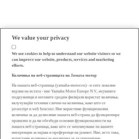
We value your privacy
We use cookies to help us understand our website visitors so we
can improve our website, products, services and marketing
efforts.
Колачиња на веб-страницата на Јамаха мотор
На нашата веб-страница (yamaha-motor.eu) - и сите локални
верзии на истата - ние Yamaha Motor Europe N.V., нејзините
подружници и неговите сродни филијали користат колачиња,
вклучувајќи техники слични на колачиња, како што се
javascript и web beacons. Ние користиме функционални
колачиња за да дозволиме нашата веб-страна да функционира
правилно и да ви обезбеди основни функционалности на
нашата веб-страница, како што се запомнување на вашите
ингеренции за најава и преференци на јазикот. Ние, исто така,
користиме колачиња за аналитика за да генерираме