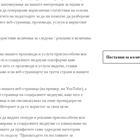
 запомнување на вашите ингеренции за најава и
 за да генерираме кориснички статистики на основа
штита на податоците за да ни помогне да разбереме
ите веб-страници, производи, услуги и маркетинг
користиме колачиња за следење / реклами и колачиња
 на нашите производи и услуги приспособени кон
Поставки за кол
и ги и социјалните медиуми платформи како
о што се производи и услуги видени, ставки
ако и на веб-страниците на трети страни и вашите
 нашата веб-страница (на пример, на YouTube), а
-страница на социјалните медиуми, како што е
лица и им овозможуваат на оние провајдери на
нтернет и да го користат за свои цели.
и да видите понуди и реклами приспособени кон
амирање и социјалните медиуми со кликнување на
 сакате да прифатите само одредени категории
ето подолу "Прилагодете ги поставките за