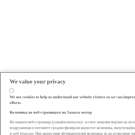
We value your privacy
We use cookies to help us understand our website visitors so we can impro
efforts.
Колачиња на веб-страницата на Јамаха мотор
На нашата веб-страница (yamaha-motor.eu) - и сите локални верзии на ист
подружници и неговите сродни филијали користат колачиња, вклучувајќи т
и web beacons. Ние користиме функционални колачиња за да дозволиме н