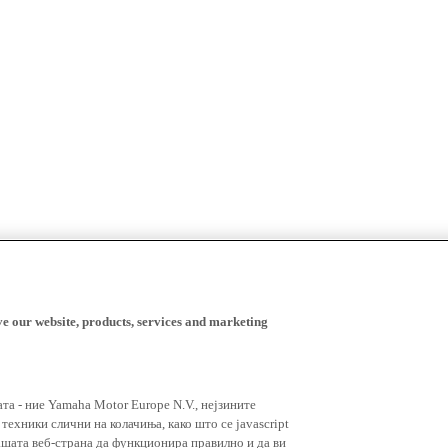
ve our website, products, services and marketing
ата - ние Yamaha Motor Europe N.V., нејзините
ехники слични на колачиња, како што се javascript
ашата веб-страна да функционира правилно и да ви