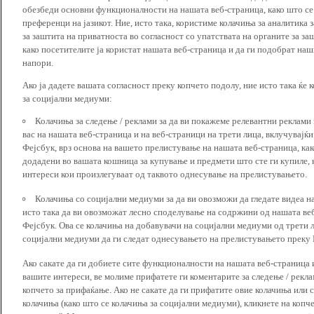
обезбеди основни функционалности на нашата веб-страница, како што се
преференци на јазикот. Ние, исто така, користиме колачиња за аналитика
за заштита на приватноста во согласност со упатствата на органите за за
како посетителите ја користат нашата веб-страница и да ги подобрат наш
напори.
Ако ја дадете вашата согласност преку копчето подолу, ние исто така ќе 
за социјални медиуми:
Колачиња за следење / реклами за да ви покажеме релевантни реклами
вас на нашата веб-страница и на веб-страници на трети лица, вклучувајќ
Фејсбук, врз основа на вашето прелистување на нашата веб-страница, как
додадени во вашата кошница за купување и предмети што сте ги купиле, к
интереси кои произлегуваат од таквото однесување на прелистувањето.
Колачиња со социјални медиуми за да ви овозможи да гледате видеа на
исто така да ви овозможат лесно споделување на содржини од нашата веб
Фејсбук. Ова се колачиња на добавувачи на социјални медиуми од трети 
социјални медиуми да ги следат однесувањето на прелистувањето преку И
Ако сакате да ги добиете сите функционалности на нашата веб-страница 
вашите интереси, ве молиме прифатете ги коментарите за следење / рекл
копчето за прифаќање. Ако не сакате да ги прифатите овие колачиња или
колачиња (како што се колачиња за социјални медиуми), кликнете на копч