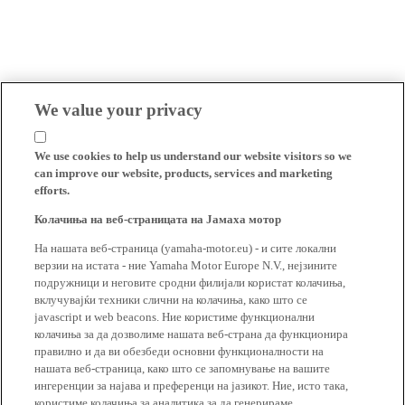
We value your privacy
We use cookies to help us understand our website visitors so we
can improve our website, products, services and marketing
efforts.
Колачиња на веб-страницата на Јамаха мотор
На нашата веб-страница (yamaha-motor.eu) - и сите локални
верзии на истата - ние Yamaha Motor Europe N.V., нејзините
подружници и неговите сродни филијали користат колачиња,
вклучувајќи техники слични на колачиња, како што се
javascript и web beacons. Ние користиме функционални
колачиња за да дозволиме нашата веб-страна да функционира
правилно и да ви обезбеди основни функционалности на
нашата веб-страница, како што се запомнување на вашите
ингеренции за најава и преференци на јазикот. Ние, исто така,
користиме колачиња за аналитика за да генерираме