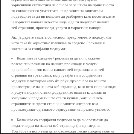
кориснички статистики на основа за заштита на приватноста
во согласност со упатствата на органите за заштита на
податоците за да ни помогне да разбереме како посетителите
ја користат нашата веб-страница и да ги подобрат нашите
веб-страници, производи, услуги и маркетинг напори.
Ако ја дадете вашата согласност преку копчето подолу, ние
исто така ќе користиме колачиња за следење / реклами и
колачиња за социјални медиуми:
Колачиња за следење / реклами за да ви покажеме
релевантни реклами на нашите производи и услуги
приспособени кон вас на нашата веб-страница и на веб-
страници на трети лица, вклучувајќи ги и социјалните
медиуми платформи како Фејсбук, врз основа на вашето
прелистување на нашата веб-страница, како што се производи
и услуги видени, ставки додадени во вашата кошница за
купување и предмети што сте ги купиле, како и на веб-
страниците на трети страни и вашите интереси кои
произлегуваат од таквото однесување на прелистувањето.
Колачиња со социјални медиуми за да ви овозможи да
гледате видеа на нашата веб-страница (на пример, на
YouTube), а исто така да ви овозможат лесно споделување на