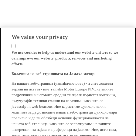
We value your privacy
We use cookies to help us understand our website visitors so we
can improve our website, products, services and marketing
efforts.
Колачиња на веб-страницата на Јамаха мотор
На нашата веб-страница (yamaha-motor.eu) - и сите локални
верзии на истата - ние Yamaha Motor Europe N.V., нејзините
подружници и неговите сродни филијали користат колачиња,
вклучувајќи техники слични на колачиња, како што се
javascript и web beacons. Ние користиме функционални
колачиња за да дозволиме нашата веб-страна да функционира
правилно и да ви обезбеди основни функционалности на
нашата веб-страница, како што се запомнување на вашите
ингеренции за најава и преференци на јазикот. Ние, исто така,
користиме колачиња за аналитика за да генерираме