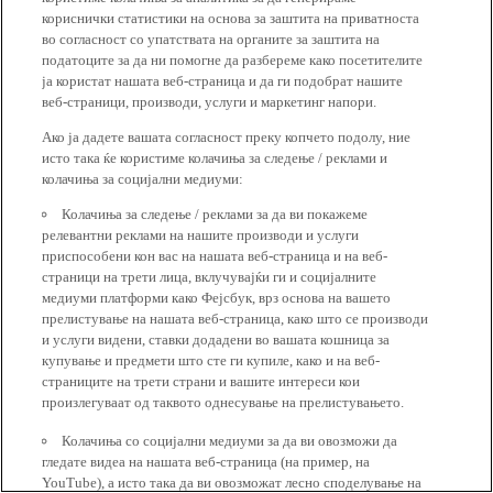
кориснички статистики на основа за заштита на приватноста
во согласност со упатствата на органите за заштита на
податоците за да ни помогне да разбереме како посетителите
ја користат нашата веб-страница и да ги подобрат нашите
веб-страници, производи, услуги и маркетинг напори.
Ако ја дадете вашата согласност преку копчето подолу, ние
исто така ќе користиме колачиња за следење / реклами и
колачиња за социјални медиуми:
Колачиња за следење / реклами за да ви покажеме
релевантни реклами на нашите производи и услуги
приспособени кон вас на нашата веб-страница и на веб-
страници на трети лица, вклучувајќи ги и социјалните
медиуми платформи како Фејсбук, врз основа на вашето
прелистување на нашата веб-страница, како што се производи
и услуги видени, ставки додадени во вашата кошница за
купување и предмети што сте ги купиле, како и на веб-
страниците на трети страни и вашите интереси кои
произлегуваат од таквото однесување на прелистувањето.
Колачиња со социјални медиуми за да ви овозможи да
гледате видеа на нашата веб-страница (на пример, на
YouTube), а исто така да ви овозможат лесно споделување на