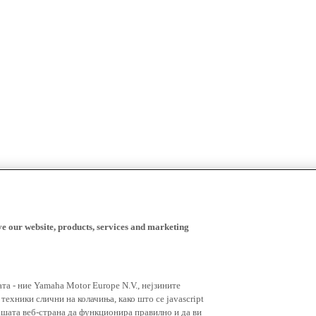
ve our website, products, services and marketing
ата - ние Yamaha Motor Europe N.V., нејзините
ехники слични на колачиња, како што се javascript
ашата веб-страна да функционира правилно и да ви