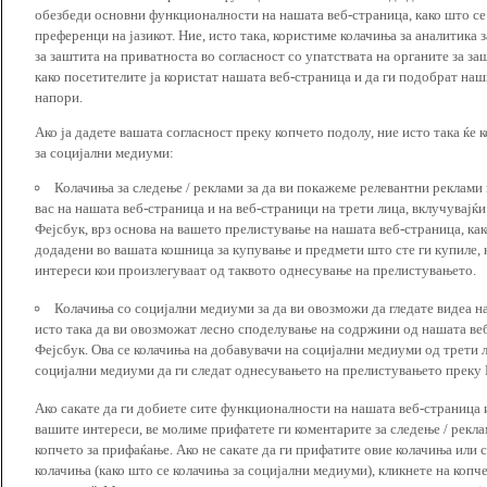
обезбеди основни функционалности на нашата веб-страница, како што се
преференци на јазикот. Ние, исто така, користиме колачиња за аналитика
за заштита на приватноста во согласност со упатствата на органите за за
како посетителите ја користат нашата веб-страница и да ги подобрат наш
напори.
Ако ја дадете вашата согласност преку копчето подолу, ние исто така ќе 
за социјални медиуми:
Колачиња за следење / реклами за да ви покажеме релевантни реклами
вас на нашата веб-страница и на веб-страници на трети лица, вклучувајќ
Фејсбук, врз основа на вашето прелистување на нашата веб-страница, как
додадени во вашата кошница за купување и предмети што сте ги купиле, к
интереси кои произлегуваат од таквото однесување на прелистувањето.
Колачиња со социјални медиуми за да ви овозможи да гледате видеа на
исто така да ви овозможат лесно споделување на содржини од нашата веб
Фејсбук. Ова се колачиња на добавувачи на социјални медиуми од трети 
социјални медиуми да ги следат однесувањето на прелистувањето преку И
Ако сакате да ги добиете сите функционалности на нашата веб-страница 
вашите интереси, ве молиме прифатете ги коментарите за следење / рекл
копчето за прифаќање. Ако не сакате да ги прифатите овие колачиња или
колачиња (како што се колачиња за социјални медиуми), кликнете на копч