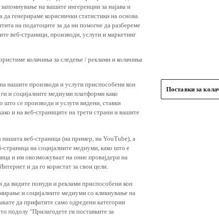
 запомнување на вашите ингеренции за најава и
 за да генерираме кориснички статистики на основа
штита на податоците за да ни помогне да разбереме
ите веб-страници, производи, услуги и маркетинг
користиме колачиња за следење / реклами и колачиња
 на нашите производи и услуги приспособени кон
Поставки за кол
и ги и социјалните медиуми платформи како
о што се производи и услуги видени, ставки
ако и на веб-страниците на трети страни и вашите
 нашата веб-страница (на пример, на YouTube), а
-страница на социјалните медиуми, како што е
лица и им овозможуваат на оние провајдери на
нтернет и да го користат за свои цели.
и да видите понуди и реклами приспособени кон
амирање и социјалните медиуми со кликнување на
 сакате да прифатите само одредени категории
ето подолу "Прилагодете ги поставките за