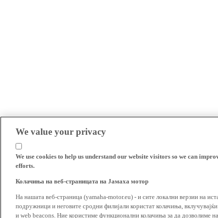
We value your privacy
We use cookies to help us understand our website visitors so we can impro
efforts.
Колачиња на веб-страницата на Јамаха мотор
На нашата веб-страница (yamaha-motor.eu) - и сите локални верзии на ист
подружници и неговите сродни филијали користат колачиња, вклучувајќи т
и web beacons. Ние користиме функционални колачиња за да дозволиме н