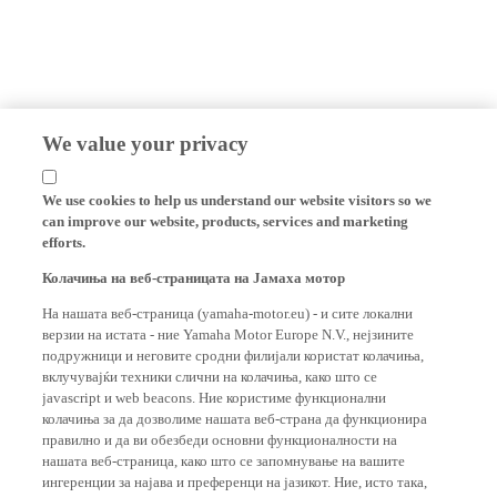
We value your privacy
We use cookies to help us understand our website visitors so we
can improve our website, products, services and marketing
efforts.
Колачиња на веб-страницата на Јамаха мотор
На нашата веб-страница (yamaha-motor.eu) - и сите локални
верзии на истата - ние Yamaha Motor Europe N.V., нејзините
подружници и неговите сродни филијали користат колачиња,
вклучувајќи техники слични на колачиња, како што се
javascript и web beacons. Ние користиме функционални
колачиња за да дозволиме нашата веб-страна да функционира
правилно и да ви обезбеди основни функционалности на
нашата веб-страница, како што се запомнување на вашите
ингеренции за најава и преференци на јазикот. Ние, исто така,