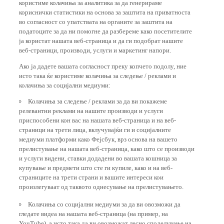
користиме колачиња за аналитика за да генерираме
кориснички статистики на основа за заштита на приватноста
во согласност со упатствата на органите за заштита на
податоците за да ни помогне да разбереме како посетителите
ја користат нашата веб-страница и да ги подобрат нашите
веб-страници, производи, услуги и маркетинг напори.
Ако ја дадете вашата согласност преку копчето подолу, ние
исто така ќе користиме колачиња за следење / реклами и
колачиња за социјални медиуми:
Колачиња за следење / реклами за да ви покажеме
релевантни реклами на нашите производи и услуги
приспособени кон вас на нашата веб-страница и на веб-
страници на трети лица, вклучувајќи ги и социјалните
медиуми платформи како Фејсбук, врз основа на вашето
прелистување на нашата веб-страница, како што се производи
и услуги видени, ставки додадени во вашата кошница за
купување и предмети што сте ги купиле, како и на веб-
страниците на трети страни и вашите интереси кои
произлегуваат од таквото однесување на прелистувањето.
Колачиња со социјални медиуми за да ви овозможи да
гледате видеа на нашата веб-страница (на пример, на
YouTube), а исто така да ви овозможат лесно споделување на