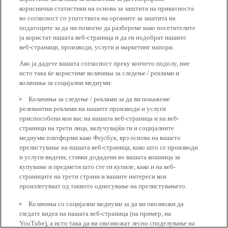
кориснички статистики на основа за заштита на приватноста
во согласност со упатствата на органите за заштита на
податоците за да ни помогне да разбереме како посетителите
ја користат нашата веб-страница и да ги подобрат нашите
веб-страници, производи, услуги и маркетинг напори.
Ако ја дадете вашата согласност преку копчето подолу, ние
исто така ќе користиме колачиња за следење / реклами и
колачиња за социјални медиуми:
Колачиња за следење / реклами за да ви покажеме
релевантни реклами на нашите производи и услуги
приспособени кон вас на нашата веб-страница и на веб-
страници на трети лица, вклучувајќи ги и социјалните
медиуми платформи како Фејсбук, врз основа на вашето
прелистување на нашата веб-страница, како што се производи
и услуги видени, ставки додадени во вашата кошница за
купување и предмети што сте ги купиле, како и на веб-
страниците на трети страни и вашите интереси кои
произлегуваат од таквото однесување на прелистувањето.
Колачиња со социјални медиуми за да ви овозможи да
гледате видеа на нашата веб-страница (на пример, на
YouTube), а исто така да ви овозможат лесно споделување на