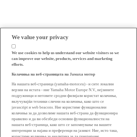
We value your privacy
We use cookies to help us understand our website visitors so we
can improve our website, products, services and marketing
efforts.
Колачиња на веб-страницата на Јамаха мотор
На нашата веб-страница (yamaha-motor.eu) - и сите локални
верзии на истата - ние Yamaha Motor Europe N.V., нејзините
подружници и неговите сродни филијали користат колачиња,
вклучувајќи техники слични на колачиња, како што се
javascript и web beacons. Ние користиме функционални
колачиња за да дозволиме нашата веб-страна да функционира
правилно и да ви обезбеди основни функционалности на
нашата веб-страница, како што се запомнување на вашите
ингеренции за најава и преференци на јазикот. Ние, исто така,
користиме колачиња за аналитика за да генерираме