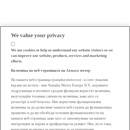
We value your privacy
We use cookies to help us understand our website visitors so we
can improve our website, products, services and marketing
efforts.
Колачиња на веб-страницата на Јамаха мотор
На нашата веб-страница (yamaha-motor.eu) - и сите локални
верзии на истата - ние Yamaha Motor Europe N.V., нејзините
подружници и неговите сродни филијали користат колачиња,
вклучувајќи техники слични на колачиња, како што се
javascript и web beacons. Ние користиме функционални
колачиња за да дозволиме нашата веб-страна да функционира
правилно и да ви обезбеди основни функционалности на
нашата веб-страница, како што се запомнување на вашите
ингеренции за најава и преференци на јазикот. Ние, исто така,
користиме колачиња за аналитика за да генерираме