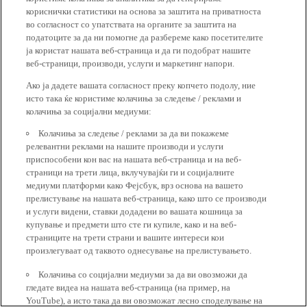
кориснички статистики на основа за заштита на приватноста
во согласност со упатствата на органите за заштита на
податоците за да ни помогне да разбереме како посетителите
ја користат нашата веб-страница и да ги подобрат нашите
веб-страници, производи, услуги и маркетинг напори.
Ако ја дадете вашата согласност преку копчето подолу, ние
исто така ќе користиме колачиња за следење / реклами и
колачиња за социјални медиуми:
Колачиња за следење / реклами за да ви покажеме
релевантни реклами на нашите производи и услуги
приспособени кон вас на нашата веб-страница и на веб-
страници на трети лица, вклучувајќи ги и социјалните
медиуми платформи како Фејсбук, врз основа на вашето
прелистување на нашата веб-страница, како што се производи
и услуги видени, ставки додадени во вашата кошница за
купување и предмети што сте ги купиле, како и на веб-
страниците на трети страни и вашите интереси кои
произлегуваат од таквото однесување на прелистувањето.
Колачиња со социјални медиуми за да ви овозможи да
гледате видеа на нашата веб-страница (на пример, на
YouTube), а исто така да ви овозможат лесно споделување на