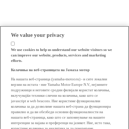
We value your privacy
We use cookies to help us understand our website visitors so we
can improve our website, products, services and marketing
efforts.
Колачиња на веб-страницата на Јамаха мотор
На нашата веб-страница (yamaha-motor.eu) - и сите локални
верзии на истата - ние Yamaha Motor Europe N.V., нејзините
подружници и неговите сродни филијали користат колачиња,
вклучувајќи техники слични на колачиња, како што се
javascript и web beacons. Ние користиме функционални
колачиња за да дозволиме нашата веб-страна да функционира
правилно и да ви обезбеди основни функционалности на
нашата веб-страница, како што се запомнување на вашите
ингеренции за најава и преференци на јазикот. Ние, исто така,
користиме колачиња за аналитика за да генерираме