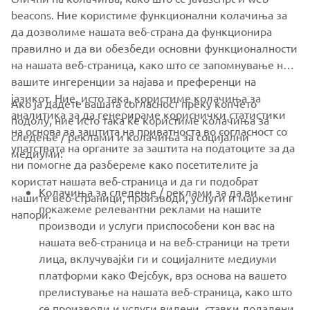
SUPPORT
beacons. Ние користиме функционални колачиња за
да дозволиме нашата веб-страна да функционира
правилно и да ви обезбеди основни функционалности
NEWSLETTER
на нашата веб-страница, како што се запомнување на
Be the first one to learn about latest deals, special events, new
вашите ингеренции за најава и преференци на
releases and much more
јазикот. Ние, исто така, користиме колачиња за
Ако ја дадете вашата согласност преку копчето
аналитика за да генерираме кориснички статистики
подолу, ние исто така ќе користиме колачиња за
на основа за заштита на приватноста во согласност со
следење / реклами и колачиња за социјални
упатствата на органите за заштита на податоците за да
медиуми:
SUBSCRIBE
ни помогне да разбереме како посетителите ја
користат нашата веб-страница и да ги подобрат
Колачиња за следење / реклами за да ви
нашите веб-страници, производи, услуги и маркетинг
Read our Privacy Policy to learn how we process your personal
покажеме релевантни реклами на нашите
напори.
data:
Privacy policy
производи и услуги приспособени кон вас на
нашата веб-страница и на веб-страници на трети
North Macedonia (Macedonian)
лица, вклучувајќи ги и социјалните медиуми
платформи како Фејсбук, врз основа на вашето
прелистување на нашата веб-страница, како што
се производи и услуги видени, ставки додадени