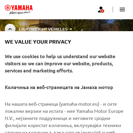
LIGHTWEIGHT VEHICLES
WE VALUE YOUR PRIVACY
LIGHTWEIGHT VEHICLE
ACCESSORIES
We use cookies to help us understand our website
visitors so we can improve our website, products,
services and marketing efforts.
CORPORATE
Колачиња на веб-страницата на Јамаха мотор
FOR BUSINESS
На нашата веб-страница (yamaha-motor.eu) - и сите
локални верзии на истата - ние Yamaha Motor Europe
MORE YAMAHA
N.V., нејзините подружници и неговите сродни
филијали користат колачиња, вклучувајќи техники
слични на колачиња, како што се javascript и web