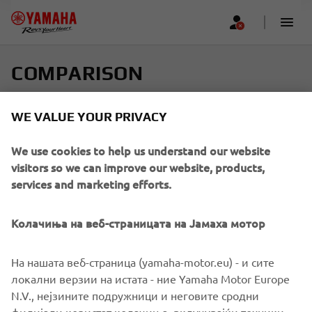
COMPARISON
Select up to four models and find your perfect ride
WE VALUE YOUR PRIVACY
Scroll horizontally to see more
We use cookies to help us understand our website
visitors so we can improve our website, products,
services and marketing efforts.
Колачиња на веб-страницата на Јамаха мотор
Add new
На нашата веб-страница (yamaha-motor.eu) - и сите
локални верзии на истата - ние Yamaha Motor Europe
N.V., нејзините подружници и неговите сродни