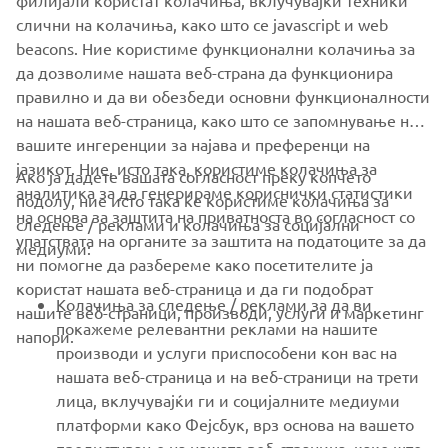
филијали користат колачиња, вклучувајќи техники
слични на колачиња, како што се javascript и web
beacons. Ние користиме функционални колачиња за
да дозволиме нашата веб-страна да функционира
Flip to landscape
правилно и да ви обезбеди основни функционалности
CORPORATE
на нашата веб-страница, како што се запомнување на
вашите ингеренции за најава и преференци на
FOR BUSINESS
јазикот. Ние, исто така, користиме колачиња за
Ако ја дадете вашата согласност преку копчето
аналитика за да генерираме кориснички статистики
подолу, ние исто така ќе користиме колачиња за
MORE YAMAHA
на основа за заштита на приватноста во согласност со
следење / реклами и колачиња за социјални
упатствата на органите за заштита на податоците за да
For optimal functionality, turn your phone to
медиуми:
ни помогне да разбереме како посетителите ја
landscape mode
SUPPORT
користат нашата веб-страница и да ги подобрат
Колачиња за следење / реклами за да ви
нашите веб-страници, производи, услуги и маркетинг
покажеме релевантни реклами на нашите
напори.
CONFIRM
NEWSLETTER
производи и услуги приспособени кон вас на
нашата веб-страница и на веб-страници на трети
Be the first one to learn about latest deals, special events, new
лица, вклучувајќи ги и социјалните медиуми
releases and much more
платформи како Фејсбук, врз основа на вашето