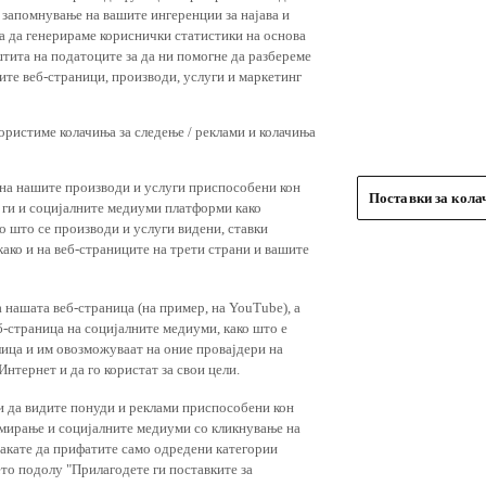
 запомнување на вашите ингеренции за најава и
 за да генерираме кориснички статистики на основа
штита на податоците за да ни помогне да разбереме
ите веб-страници, производи, услуги и маркетинг
користиме колачиња за следење / реклами и колачиња
 на нашите производи и услуги приспособени кон
Поставки за кол
и ги и социјалните медиуми платформи како
о што се производи и услуги видени, ставки
ако и на веб-страниците на трети страни и вашите
 нашата веб-страница (на пример, на YouTube), а
-страница на социјалните медиуми, како што е
лица и им овозможуваат на оние провајдери на
нтернет и да го користат за свои цели.
и да видите понуди и реклами приспособени кон
амирање и социјалните медиуми со кликнување на
 сакате да прифатите само одредени категории
ето подолу "Прилагодете ги поставките за