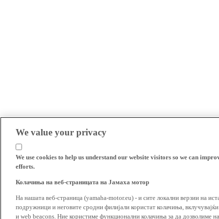
We value your privacy
We use cookies to help us understand our website visitors so we can impro
efforts.
Колачиња на веб-страницата на Јамаха мотор
На нашата веб-страница (yamaha-motor.eu) - и сите локални верзии на ист
подружници и неговите сродни филијали користат колачиња, вклучувајќи т
и web beacons. Ние користиме функционални колачиња за да дозволиме н