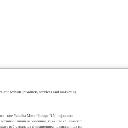
ve our website, products, services and marketing
ата - ние Yamaha Motor Europe N.V., нејзините
ехники слични на колачиња, како што се javascript
ашата веб-страна да функционира правилно и да ви