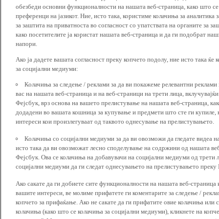
обезбеди основни функционалности на нашата веб-страница, како што се
преференци на јазикот. Ние, исто така, користиме колачиња за аналитика
за заштита на приватноста во согласност со упатствата на органите за за
како посетителите ја користат нашата веб-страница и да ги подобрат наш
напори.
Ако ја дадете вашата согласност преку копчето подолу, ние исто така ќе 
за социјални медиуми:
Колачиња за следење / реклами за да ви покажеме релевантни реклами
вас на нашата веб-страница и на веб-страници на трети лица, вклучувајќ
Фејсбук, врз основа на вашето прелистување на нашата веб-страница, как
додадени во вашата кошница за купување и предмети што сте ги купиле, к
интереси кои произлегуваат од таквото однесување на прелистувањето.
Колачиња со социјални медиуми за да ви овозможи да гледате видеа на
исто така да ви овозможат лесно споделување на содржини од нашата веб
Фејсбук. Ова се колачиња на добавувачи на социјални медиуми од трети 
социјални медиуми да ги следат однесувањето на прелистувањето преку И
Ако сакате да ги добиете сите функционалности на нашата веб-страница 
вашите интереси, ве молиме прифатете ги коментарите за следење / рекл
копчето за прифаќање. Ако не сакате да ги прифатите овие колачиња или
колачиња (како што се колачиња за социјални медиуми), кликнете на копч