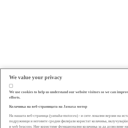
We value your privacy
We use cookies to help us understand our website visitors so we can impro
efforts.
Колачиња на веб-страницата на Јамаха мотор
На нашата веб-страница (yamaha-motor.eu) - и сите локални верзии на ист
подружници и неговите сродни филијали користат колачиња, вклучувајќи т
и web beacons. Ние користиме функционални колачиња за да дозволиме н