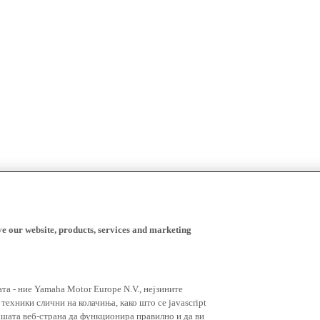
ve our website, products, services and marketing
ата - ние Yamaha Motor Europe N.V., нејзините
ехники слични на колачиња, како што се javascript
ашата веб-страна да функционира правилно и да ви