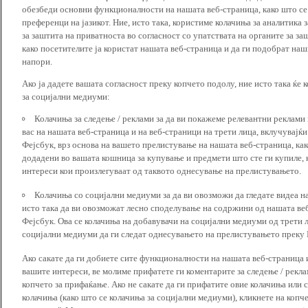
обезбеди основни функционалности на нашата веб-страница, како што се
преференци на јазикот. Ние, исто така, користиме колачиња за аналитика
за заштита на приватноста во согласност со упатствата на органите за за
како посетителите ја користат нашата веб-страница и да ги подобрат наш
напори.
Ако ја дадете вашата согласност преку копчето подолу, ние исто така ќе 
за социјални медиуми:
Колачиња за следење / реклами за да ви покажеме релевантни реклами
вас на нашата веб-страница и на веб-страници на трети лица, вклучувајќ
Фејсбук, врз основа на вашето прелистување на нашата веб-страница, как
додадени во вашата кошница за купување и предмети што сте ги купиле, к
интереси кои произлегуваат од таквото однесување на прелистувањето.
Колачиња со социјални медиуми за да ви овозможи да гледате видеа на
исто така да ви овозможат лесно споделување на содржини од нашата веб
Фејсбук. Ова се колачиња на добавувачи на социјални медиуми од трети 
социјални медиуми да ги следат однесувањето на прелистувањето преку И
Ако сакате да ги добиете сите функционалности на нашата веб-страница 
вашите интереси, ве молиме прифатете ги коментарите за следење / рекл
копчето за прифаќање. Ако не сакате да ги прифатите овие колачиња или
колачиња (како што се колачиња за социјални медиуми), кликнете на копч