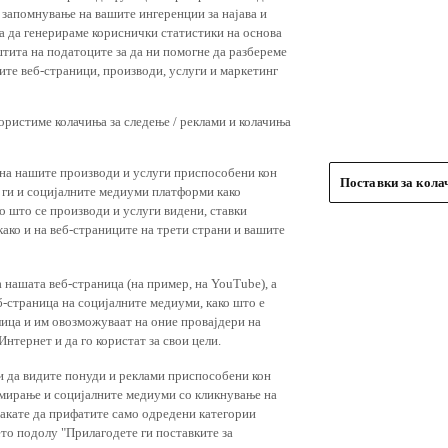
 запомнување на вашите ингеренции за најава и
 за да генерираме кориснички статистики на основа
штита на податоците за да ни помогне да разбереме
ите веб-страници, производи, услуги и маркетинг
користиме колачиња за следење / реклами и колачиња
 на нашите производи и услуги приспособени кон
Поставки за кол
и ги и социјалните медиуми платформи како
о што се производи и услуги видени, ставки
ако и на веб-страниците на трети страни и вашите
 нашата веб-страница (на пример, на YouTube), а
-страница на социјалните медиуми, како што е
лица и им овозможуваат на оние провајдери на
нтернет и да го користат за свои цели.
и да видите понуди и реклами приспособени кон
амирање и социјалните медиуми со кликнување на
 сакате да прифатите само одредени категории
ето подолу "Прилагодете ги поставките за