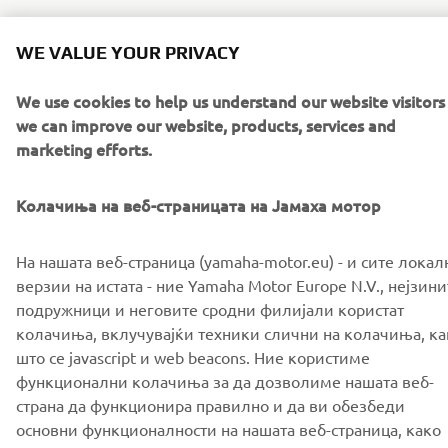
READ MORE ABOUT Y-AMT »
WE VALUE YOUR PRIVACY
We use cookies to help us understand our website visitors
we can improve our website, products, services and
marketing efforts.
Downloads
Yamaha Authorities / Police Bike Brochure
(5.3MB)
Колачиња на веб-страницата на Јамаха мотор
На нашата веб-страница (yamaha-motor.eu) - и сите локал
верзии на истата - ние Yamaha Motor Europe N.V., нејзини
подружници и неговите сродни филијали користат
колачиња, вклучувајќи техники слични на колачиња, ка
CORPORATE
што се javascript и web beacons. Ние користиме
функционални колачиња за да дозволиме нашата веб-
страна да функционира правилно и да ви обезбеди
FOR BUSINESS
основни функционалности на нашата веб-страница, како
што се запомнување на вашите ингеренции за најава и