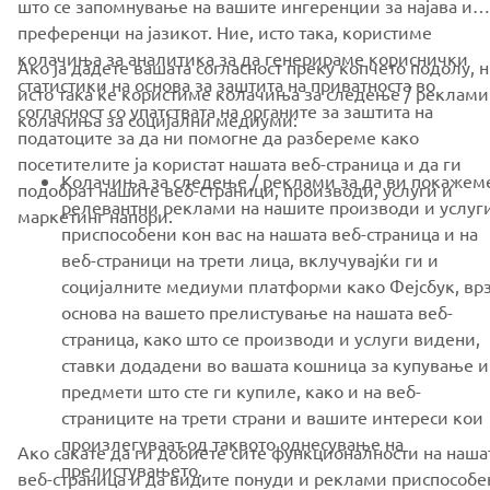
MORE YAMAHA
преференци на јазикот. Ние, исто така, користиме
колачиња за аналитика за да генерираме кориснички
Ако ја дадете вашата согласност преку копчето подолу, 
статистики на основа за заштита на приватноста во
SUPPORT
исто така ќе користиме колачиња за следење / реклами
согласност со упатствата на органите за заштита на
колачиња за социјални медиуми:
податоците за да ни помогне да разбереме како
посетителите ја користат нашата веб-страница и да ги
NEWSLETTER
Колачиња за следење / реклами за да ви покажем
подобрат нашите веб-страници, производи, услуги и
релевантни реклами на нашите производи и услуг
Be the first one to learn about latest deals, special events, new
маркетинг напори.
releases and much more
приспособени кон вас на нашата веб-страница и на
веб-страници на трети лица, вклучувајќи ги и
социјалните медиуми платформи како Фејсбук, вр
основа на вашето прелистување на нашата веб-
страница, како што се производи и услуги видени,
SUBSCRIBE
ставки додадени во вашата кошница за купување и
предмети што сте ги купиле, како и на веб-
Read our Privacy Policy to learn how we process your personal
страниците на трети страни и вашите интереси кои
data:
Privacy policy
произлегуваат од таквото однесување на
Ако сакате да ги добиете сите функционалности на наша
прелистувањето.
веб-страница и да видите понуди и реклами приспособе
North Macedonia (Macedonian)
Колачиња со социјални медиуми за да ви овозмож