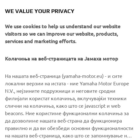
WE VALUE YOUR PRIVACY
We use cookies to help us understand our website
Quarken builds innovative, modular boats with crisp
visitors so we can improve our website, products,
Nordic styling and playful performance. Born from the
services and marketing efforts.
Finnish coastline, they blend agility with flexible layouts.
Ideal for active families and design-focused boaters,
Колачиња на веб-страницата на Јамаха мотор
Quarken models adapt for cruising, fishing, lounging and
watersports with effortless versatility.
На нашата веб-страница (yamaha-motor.eu) - и сите
локални верзии на истата - ние Yamaha Motor Europe
N.V., нејзините подружници и неговите сродни
филијали користат колачиња, вклучувајќи техники
слични на колачиња, како што се javascript и web
1
/
7
beacons. Ние користиме функционални колачиња за
да дозволиме нашата веб-страна да функционира
QUARKEN OFFICIAL WEBSITE
правилно и да ви обезбеди основни функционалности
на нашата веб-страница, како што се запомнување на