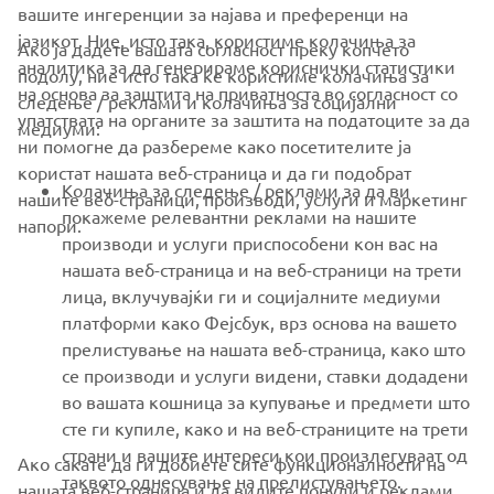
вашите ингеренции за најава и преференци на
јазикот. Ние, исто така, користиме колачиња за
Ако ја дадете вашата согласност преку копчето
аналитика за да генерираме кориснички статистики
подолу, ние исто така ќе користиме колачиња за
на основа за заштита на приватноста во согласност со
следење / реклами и колачиња за социјални
CORPORATE
упатствата на органите за заштита на податоците за да
медиуми:
ни помогне да разбереме како посетителите ја
користат нашата веб-страница и да ги подобрат
FOR BUSINESS
Колачиња за следење / реклами за да ви
нашите веб-страници, производи, услуги и маркетинг
покажеме релевантни реклами на нашите
напори.
MORE YAMAHA
производи и услуги приспособени кон вас на
нашата веб-страница и на веб-страници на трети
лица, вклучувајќи ги и социјалните медиуми
SUPPORT
платформи како Фејсбук, врз основа на вашето
прелистување на нашата веб-страница, како што
се производи и услуги видени, ставки додадени
NEWSLETTER
во вашата кошница за купување и предмети што
Be the first one to learn about latest deals, special events, new
сте ги купиле, како и на веб-страниците на трети
releases and much more
страни и вашите интереси кои произлегуваат од
Ако сакате да ги добиете сите функционалности на
таквото однесување на прелистувањето.
нашата веб-страница и да видите понуди и реклами