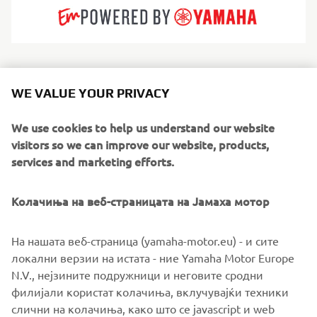
White Shark open boats are built for speed, stability and
strong seas. Recognisable by their striking profiles and
WE VALUE YOUR PRIVACY
deep-V hulls, they offer sporty, assured handling designed
for offshore confidence. Great for anglers, thrill riders and
We use cookies to help us understand our website
coastal explorers, White Shark models provide spacious
visitors so we can improve our website, products,
decks and robust performance. They thrive where
services and marketing efforts.
weather and waves demand respect. Each vessel is a
testament to premium maritime engineering, defined by
Колачиња на веб-страницата на Јамаха мотор
high-end construction standards and an uncompromising
attention to detail.
На нашата веб-страница (yamaha-motor.eu) - и сите
локални верзии на истата - ние Yamaha Motor Europe
N.V., нејзините подружници и неговите сродни
филијали користат колачиња, вклучувајќи техники
слични на колачиња, како што се javascript и web
1
/
6