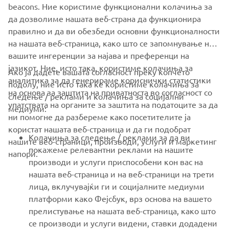
beacons. Ние користиме функционални колачиња за
да дозволиме нашата веб-страна да функционира
WHITE SHARK OFFICIAL WEBSITE
правилно и да ви обезбеди основни функционалности
на нашата веб-страница, како што се запомнување на
вашите ингеренции за најава и преференци на
јазикот. Ние, исто така, користиме колачиња за
Ако ја дадете вашата согласност преку копчето
аналитика за да генерираме кориснички статистики
подолу, ние исто така ќе користиме колачиња за
на основа за заштита на приватноста во согласност со
следење / реклами и колачиња за социјални
CORPORATE
упатствата на органите за заштита на податоците за да
медиуми:
ни помогне да разбереме како посетителите ја
користат нашата веб-страница и да ги подобрат
FOR BUSINESS
Колачиња за следење / реклами за да ви
нашите веб-страници, производи, услуги и маркетинг
покажеме релевантни реклами на нашите
напори.
MORE YAMAHA
производи и услуги приспособени кон вас на
нашата веб-страница и на веб-страници на трети
лица, вклучувајќи ги и социјалните медиуми
SUPPORT
платформи како Фејсбук, врз основа на вашето
прелистување на нашата веб-страница, како што
се производи и услуги видени, ставки додадени
NEWSLETTER