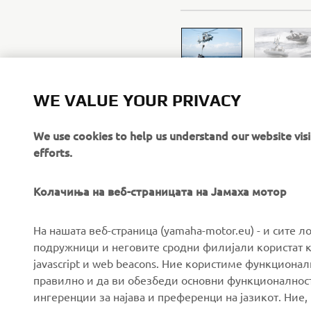
WE VALUE YOUR PRIVACY
We use cookies to help us understand our website vis
efforts.
Колачиња на веб-страницата на Јамаха мотор
На нашата веб-страница (yamaha-motor.eu) - и сите л
подружници и неговите сродни филијали користат к
javascript и web beacons. Ние користиме функцион
правилно и да ви обезбеди основни функционалност
CORPORATE
FOR BUSINESS
ингеренции за најава и преференци на јазикот. Ние,
кориснички статистики на основа за заштита на прива
Ако ја дадете вашата согласност преку копчето под
About us
eBike systems