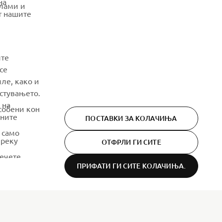
т нашите
releases and much more
SUBSCRIBE
ите
се
Read our Privacy Policy to learn how we process your personal
data:
Privacy policy
ле, како и
истувањето.
 на
собени кон
лните
ПОСТАВКИ ЗА КОЛАЧИЊА
 само
преку
ОТФРЛИ ГИ СИТЕ
лечете
ПРИФАТИ ГИ СИТЕ КОЛАЧИЊА.
ња за да
Privacy Policy
Cookies
Legal statement