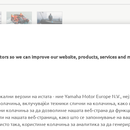
itors so we can improve our website, products, services and 
ZODIAC MILPRO OFFICIAL WEBSITE
окални верзии на истата - ние Yamaha Motor Europe N.V., не
олачиња, вклучувајќи техники слични на колачиња, како 
ални колачиња за да дозволиме нашата веб-страна да функ
и на нашата веб-страница, како што се запомнување на ва
MORE YAMAHA
SUPPORT
 исто така, користиме колачиња за аналитика за да генери
тноста во согласност со упатствата на органите за заштита 
олу, ние исто така ќе користиме колачиња за следење / ре
MyYamaha
Parts Catalogue