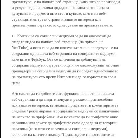
прелистување на нашата веб-страница, како што се производи
и услуги видени, ставки додадени во вашата кошница за
купување и предмети што сте ги купиле, како и на веб-
страниците на трети страни и вашите интереси кои
произлегуваат од таквото однесување на прелистувањето.
Колачиња со социјални медиуми за да ви овозможи да
гледате видеа на нашата веб-страница (на пример, на
YouTube), а исто така да ви овозможат лесно споделување на
содржини од нашата веб-страница на социјалните медиуми,
како што е Фејсбук. Ова се колачиња на добавувачи на
социјални медиуми од трети лица и им овозможуваат на оние
провајдери на социјални медиуми да ги следат однесувањето
на прелистувањето преку Интернет и да го користат за свои
цели.
Ако сакате да ги добиете сите функционалности на нашата
веб-страница и да видите понуди и реклами приспособени
кон вашите интереси, ве молиме прифатете ги коментарите за
следење / рекламирање и социјалните медиуми со кликнување
на копчето за прифаќање. Ако не сакате да ги прифатите овие
колачиња или сакате да прифатите само одредени категории
колачиња (како што се колачиња за социјални медиуми),
кликнете на копчето подолу "Прилагодете ги поставките за