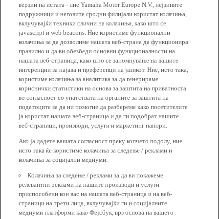
верзии на истата - ние Yamaha Motor Europe N.V., нејзините
подружници и неговите сродни филијали користат колачиња,
вклучувајќи техники слични на колачиња, како што се
javascript и web beacons. Ние користиме функционални
колачиња за да дозволиме нашата веб-страна да функционира
правилно и да ви обезбеди основни функционалности на
нашата веб-страница, како што се запомнување на вашите
ингеренции за најава и преференци на јазикот. Ние, исто така,
користиме колачиња за аналитика за да генерираме
кориснички статистики на основа за заштита на приватноста
во согласност со упатствата на органите за заштита на
податоците за да ни помогне да разбереме како посетителите
ја користат нашата веб-страница и да ги подобрат нашите
веб-страници, производи, услуги и маркетинг напори.
Ако ја дадете вашата согласност преку копчето подолу, ние
исто така ќе користиме колачиња за следење / реклами и
колачиња за социјални медиуми:
Колачиња за следење / реклами за да ви покажеме
релевантни реклами на нашите производи и услуги
приспособени кон вас на нашата веб-страница и на веб-
страници на трети лица, вклучувајќи ги и социјалните
медиуми платформи како Фејсбук, врз основа на вашето