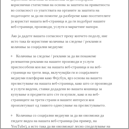
кориснички статистики на основа за заштита на приватноста
во согласност со упатствата на органите за заштита на
податоците за да ни помогне да разбереме како посетителите
ја користат нашата веб-страница и да ги подобрат нашите
веб-страници, производи, услуги и маркетинг напори.
Ако ја дадете вашата согласност преку копчето подолу, ние
исто така ќе користиме колачиња за следење / реклами и
колачиња за социјални медиуми:
Колачиња за следење / реклами за да ви покажеме
релевантни реклами на нашите производи и услуги
приспособени кон вас на нашата веб-страница и на веб-
страници на трети лица, вклучувајќи ги и социјалните
медиуми платформи како Фејсбук, врз основа на вашето
прелистување на нашата веб-страница, како што се производи
и услуги видени, ставки додадени во вашата кошница за
купување и предмети што сте ги купиле, како и на веб-
страниците на трети страни и вашите интереси кои
произлегуваат од таквото однесување на прелистувањето.
Колачиња со социјални медиуми за да ви овозможи да
гледате видеа на нашата веб-страница (на пример, на
YouTube), а исто така да ви овозможат лесно споделување на