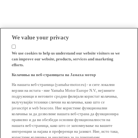
We value your privacy
We use cookies to help us understand our website visitors so we
can improve our website, products, services and marketing
efforts.
Колачиња на веб-страницата на Јамаха мотор
На нашата веб-страница (yamaha-motor.eu) - и сите локални
верзии на истата - ние Yamaha Motor Europe N.V., нејзините
подружници и неговите сродни филијали користат колачиња,
вклучувајќи техники слични на колачиња, како што се
javascript и web beacons. Ние користиме функционални
колачиња за да дозволиме нашата веб-страна да функционира
правилно и да ви обезбеди основни функционалности на
нашата веб-страница, како што се запомнување на вашите
ингеренции за најава и преференци на јазикот. Ние, исто така,
користиме колачиња за аналитика за да генерираме