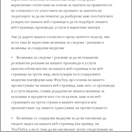
кориснички статистики на основа за заштита на приватноста
во согласност со упатствата на органите за заштита на
податоците за да ни помогне да разбереме како посетителите
ја користат нашата веб-страница и да ги подобрат нашите
веб-страници, производи, услуги и маркетинг напори.
Ако ја дадете вашата согласност преку копчето подолу, ние
исто така ќе користиме колачиња за следење / реклами и
колачиња за социјални медиуми:
Колачиња за следење / реклами за да ви покажеме
релевантни реклами на нашите производи и услуги
приспособени кон вас на нашата веб-страница и на веб-
страници на трети лица, вклучувајќи ги и социјалните
медиуми платформи како Фејсбук, врз основа на вашето
прелистување на нашата веб-страница, како што се производи
и услуги видени, ставки додадени во вашата кошница за
купување и предмети што сте ги купиле, како и на веб-
страниците на трети страни и вашите интереси кои
произлегуваат од таквото однесување на прелистувањето.
Колачиња со социјални медиуми за да ви овозможи да
гледате видеа на нашата веб-страница (на пример, на
YouTube), а исто така да ви овозможат лесно споделување на