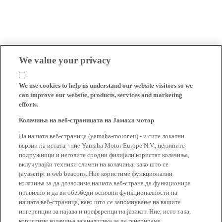
We value your privacy
We use cookies to help us understand our website visitors so we
can improve our website, products, services and marketing
efforts.
Колачиња на веб-страницата на Јамаха мотор
На нашата веб-страница (yamaha-motor.eu) - и сите локални
верзии на истата - ние Yamaha Motor Europe N.V., нејзините
подружници и неговите сродни филијали користат колачиња,
вклучувајќи техники слични на колачиња, како што се
javascript и web beacons. Ние користиме функционални
колачиња за да дозволиме нашата веб-страна да функционира
правилно и да ви обезбеди основни функционалности на
нашата веб-страница, како што се запомнување на вашите
ингеренции за најава и преференци на јазикот. Ние, исто така,
користиме колачиња за аналитика за да генерираме