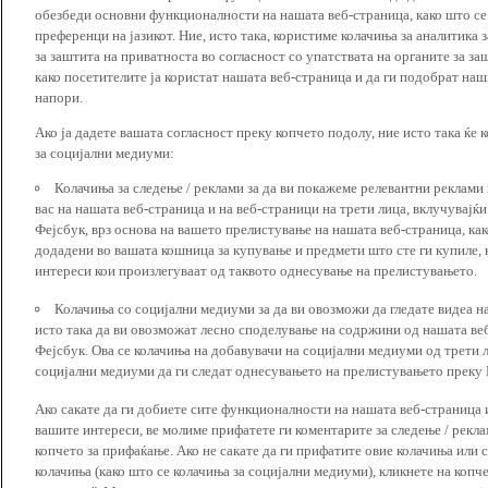
обезбеди основни функционалности на нашата веб-страница, како што се
преференци на јазикот. Ние, исто така, користиме колачиња за аналитика
за заштита на приватноста во согласност со упатствата на органите за за
како посетителите ја користат нашата веб-страница и да ги подобрат наш
напори.
Ако ја дадете вашата согласност преку копчето подолу, ние исто така ќе 
за социјални медиуми:
Колачиња за следење / реклами за да ви покажеме релевантни реклами
вас на нашата веб-страница и на веб-страници на трети лица, вклучувајќ
Фејсбук, врз основа на вашето прелистување на нашата веб-страница, как
додадени во вашата кошница за купување и предмети што сте ги купиле, к
интереси кои произлегуваат од таквото однесување на прелистувањето.
Колачиња со социјални медиуми за да ви овозможи да гледате видеа на
исто така да ви овозможат лесно споделување на содржини од нашата веб
Фејсбук. Ова се колачиња на добавувачи на социјални медиуми од трети 
социјални медиуми да ги следат однесувањето на прелистувањето преку И
Ако сакате да ги добиете сите функционалности на нашата веб-страница 
вашите интереси, ве молиме прифатете ги коментарите за следење / рекл
копчето за прифаќање. Ако не сакате да ги прифатите овие колачиња или
колачиња (како што се колачиња за социјални медиуми), кликнете на копч