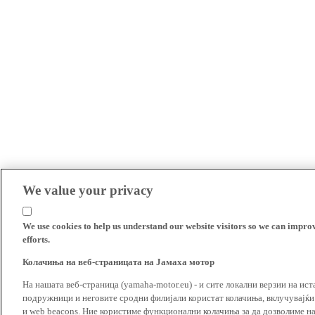
We value your privacy
We use cookies to help us understand our website visitors so we can impro
efforts.
Колачиња на веб-страницата на Јамаха мотор
На нашата веб-страница (yamaha-motor.eu) - и сите локални верзии на ист
подружници и неговите сродни филијали користат колачиња, вклучувајќи т
и web beacons. Ние користиме функционални колачиња за да дозволиме н