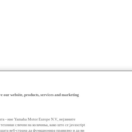
ve our website, products, services and marketing
ата - ние Yamaha Motor Europe N.V., нејзините
ехники слични на колачиња, како што се javascript
ашата веб-страна да функционира правилно и да ви