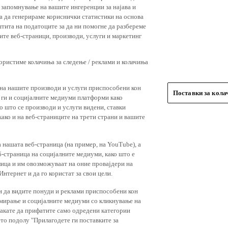
 запомнување на вашите ингеренции за најава и
 за да генерираме кориснички статистики на основа
штита на податоците за да ни помогне да разбереме
ите веб-страници, производи, услуги и маркетинг
користиме колачиња за следење / реклами и колачиња
 на нашите производи и услуги приспособени кон
Поставки за кол
и ги и социјалните медиуми платформи како
о што се производи и услуги видени, ставки
ако и на веб-страниците на трети страни и вашите
 нашата веб-страница (на пример, на YouTube), а
-страница на социјалните медиуми, како што е
лица и им овозможуваат на оние провајдери на
нтернет и да го користат за свои цели.
и да видите понуди и реклами приспособени кон
амирање и социјалните медиуми со кликнување на
 сакате да прифатите само одредени категории
ето подолу "Прилагодете ги поставките за