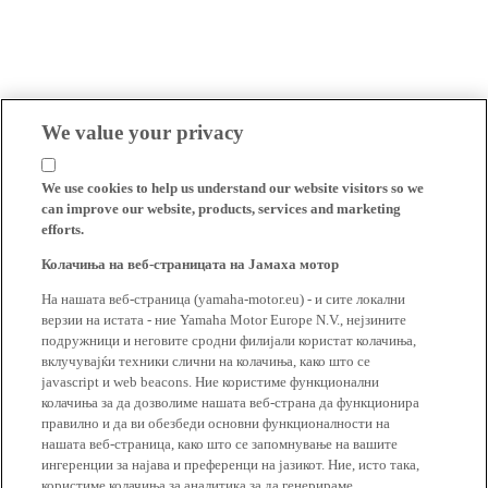
We value your privacy
We use cookies to help us understand our website visitors so we
can improve our website, products, services and marketing
efforts.
Колачиња на веб-страницата на Јамаха мотор
На нашата веб-страница (yamaha-motor.eu) - и сите локални
верзии на истата - ние Yamaha Motor Europe N.V., нејзините
подружници и неговите сродни филијали користат колачиња,
вклучувајќи техники слични на колачиња, како што се
javascript и web beacons. Ние користиме функционални
колачиња за да дозволиме нашата веб-страна да функционира
правилно и да ви обезбеди основни функционалности на
нашата веб-страница, како што се запомнување на вашите
ингеренции за најава и преференци на јазикот. Ние, исто така,
користиме колачиња за аналитика за да генерираме