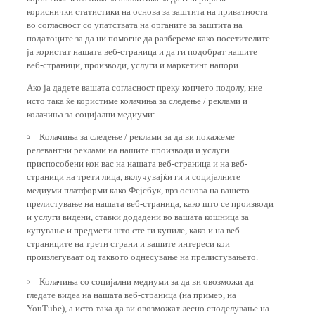
кориснички статистики на основа за заштита на приватноста
во согласност со упатствата на органите за заштита на
податоците за да ни помогне да разбереме како посетителите
ја користат нашата веб-страница и да ги подобрат нашите
веб-страници, производи, услуги и маркетинг напори.
Ако ја дадете вашата согласност преку копчето подолу, ние
исто така ќе користиме колачиња за следење / реклами и
колачиња за социјални медиуми:
Колачиња за следење / реклами за да ви покажеме
релевантни реклами на нашите производи и услуги
приспособени кон вас на нашата веб-страница и на веб-
страници на трети лица, вклучувајќи ги и социјалните
медиуми платформи како Фејсбук, врз основа на вашето
прелистување на нашата веб-страница, како што се производи
и услуги видени, ставки додадени во вашата кошница за
купување и предмети што сте ги купиле, како и на веб-
страниците на трети страни и вашите интереси кои
произлегуваат од таквото однесување на прелистувањето.
Колачиња со социјални медиуми за да ви овозможи да
гледате видеа на нашата веб-страница (на пример, на
YouTube), а исто така да ви овозможат лесно споделување на