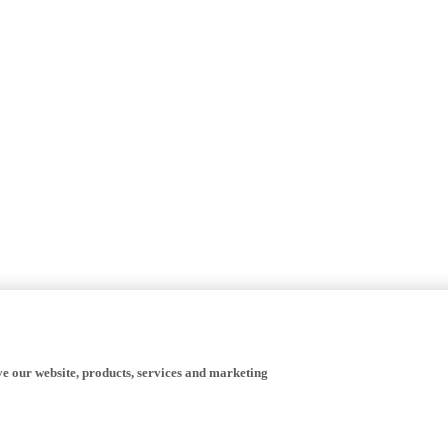
ve our website, products, services and marketing
ата - ние Yamaha Motor Europe N.V., нејзините