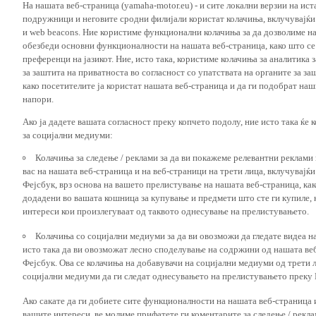
подружници и неговите сродни филијали користат колачиња, вклучувајќи т
и web beacons. Ние користиме функционални колачиња за да дозволиме н
обезбеди основни функционалности на нашата веб-страница, како што се
преференци на јазикот. Ние, исто така, користиме колачиња за аналитика
за заштита на приватноста во согласност со упатствата на органите за за
како посетителите ја користат нашата веб-страница и да ги подобрат наш
напори.
Ако ја дадете вашата согласност преку копчето подолу, ние исто така ќе 
за социјални медиуми:
Колачиња за следење / реклами за да ви покажеме релевантни реклами
вас на нашата веб-страница и на веб-страници на трети лица, вклучувајќ
Фејсбук, врз основа на вашето прелистување на нашата веб-страница, как
додадени во вашата кошница за купување и предмети што сте ги купиле, к
интереси кои произлегуваат од таквото однесување на прелистувањето.
Колачиња со социјални медиуми за да ви овозможи да гледате видеа на
исто така да ви овозможат лесно споделување на содржини од нашата веб
Фејсбук. Ова се колачиња на добавувачи на социјални медиуми од трети 
социјални медиуми да ги следат однесувањето на прелистувањето преку И
Ако сакате да ги добиете сите функционалности на нашата веб-страница 
вашите интереси, ве молиме прифатете ги коментарите за следење / рекл
копчето за прифаќање. Ако не сакате да ги прифатите овие колачиња или