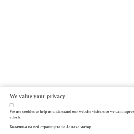
We value your privacy
We use cookies to help us understand our website visitors so we can impro
efforts.
Колачиња на веб-страницата на Јамаха мотор
На нашата веб-страница (yamaha-motor.eu) - и сите локални верзии на ист