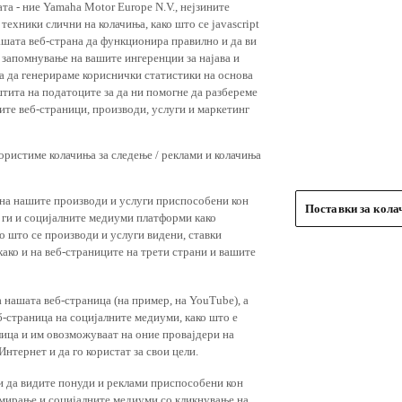
ехники слични на колачиња, како што се javascript
ашата веб-страна да функционира правилно и да ви
 запомнување на вашите ингеренции за најава и
 за да генерираме кориснички статистики на основа
штита на податоците за да ни помогне да разбереме
ите веб-страници, производи, услуги и маркетинг
користиме колачиња за следење / реклами и колачиња
 на нашите производи и услуги приспособени кон
Поставки за кол
и ги и социјалните медиуми платформи како
о што се производи и услуги видени, ставки
ако и на веб-страниците на трети страни и вашите
 нашата веб-страница (на пример, на YouTube), а
-страница на социјалните медиуми, како што е
лица и им овозможуваат на оние провајдери на
нтернет и да го користат за свои цели.
и да видите понуди и реклами приспособени кон
амирање и социјалните медиуми со кликнување на
 сакате да прифатите само одредени категории