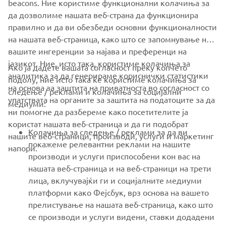
beacons. Ние користиме функционални колачиња за
да дозволиме нашата веб-страна да функционира
правилно и да ви обезбеди основни функционалности
на нашата веб-страница, како што се запомнување на
вашите ингеренции за најава и преференци на
јазикот. Ние, исто така, користиме колачиња за
Ако ја дадете вашата согласност преку копчето
аналитика за да генерираме кориснички статистики
подолу, ние исто така ќе користиме колачиња за
на основа за заштита на приватноста во согласност со
следење / реклами и колачиња за социјални
CORPORATE
упатствата на органите за заштита на податоците за да
медиуми:
ни помогне да разбереме како посетителите ја
користат нашата веб-страница и да ги подобрат
FOR BUSINESS
Колачиња за следење / реклами за да ви
нашите веб-страници, производи, услуги и маркетинг
покажеме релевантни реклами на нашите
напори.
MORE YAMAHA
производи и услуги приспособени кон вас на
нашата веб-страница и на веб-страници на трети
лица, вклучувајќи ги и социјалните медиуми
SUPPORT
платформи како Фејсбук, врз основа на вашето
прелистување на нашата веб-страница, како што
се производи и услуги видени, ставки додадени
NEWSLETTER