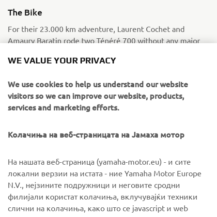
The Bike
For their 23.000 km adventure, Laurent Cochet and
Amaury Baratin rode two Ténéré 700 without any major
modifications. They added crash bars to protect the bikes
WE VALUE YOUR PRIVACY
in case of a fall, as well as flexible saddlebags that allowed
them to bring along video filming equipment. To cross the
We use cookies to help us understand our website
most remote places in Africa, several accessories have
visitors so we can improve our website, products,
been added : enduro tires, support for the GPS and a tank
services and marketing efforts.
filter in order to use local gasoline.
Read more
Колачиња на веб-страницата на Јамаха мотор
На нашата веб-страница (yamaha-motor.eu) - и сите
локални верзии на истата - ние Yamaha Motor Europe
N.V., нејзините подружници и неговите сродни
филијали користат колачиња, вклучувајќи техники
слични на колачиња, како што се javascript и web