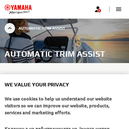
AUTOMATIC TRIM ASSIST
AUTOMATIC TRIM ASSIST
WE VALUE YOUR PRIVACY
Providing optimal performance and fuel economy,
Yamaha’s new Trim Assist works as you accelerate and
We use cookies to help us understand our website
decelerate, allowing you to focus on other tasks with the
visitors so we can improve our website, products,
assurance that the engines are always operating
services and marketing efforts.
efficiently.
Trim assist is set specifically for the vessel from the latest
Колачиња на веб-страницата на Јамаха мотор