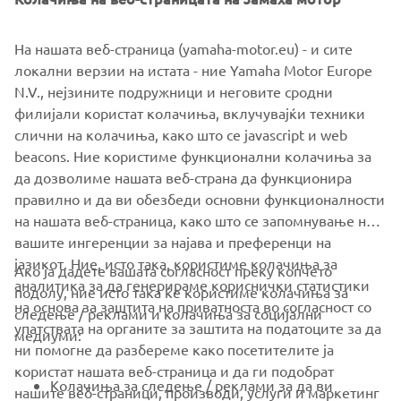
CL5 touchscreen gauge with a simple five-step pre-set
that can be adjusted to match your boat specification via
На нашата веб-страница (yamaha-motor.eu) - и сите
the main menu. Once set, a simple push button on the
локални верзии на истата - ние Yamaha Motor Europe
engine throttles activates the system. Each trim level is
N.V., нејзините подружници и неговите сродни
set based on engine rpm or, combined with the Helm
филијали користат колачиња, вклучувајќи техники
Master EX Autopilot, boat-speed input from the GPS.
слични на колачиња, како што се javascript и web
beacons. Ние користиме функционални колачиња за
да дозволиме нашата веб-страна да функционира
правилно и да ви обезбеди основни функционалности
на нашата веб-страница, како што се запомнување на
1
/
7
вашите ингеренции за најава и преференци на
јазикот. Ние, исто така, користиме колачиња за
Ако ја дадете вашата согласност преку копчето
аналитика за да генерираме кориснички статистики
подолу, ние исто така ќе користиме колачиња за
на основа за заштита на приватноста во согласност со
следење / реклами и колачиња за социјални
CORPORATE
упатствата на органите за заштита на податоците за да
медиуми:
ни помогне да разбереме како посетителите ја
користат нашата веб-страница и да ги подобрат
FOR BUSINESS
Колачиња за следење / реклами за да ви
нашите веб-страници, производи, услуги и маркетинг