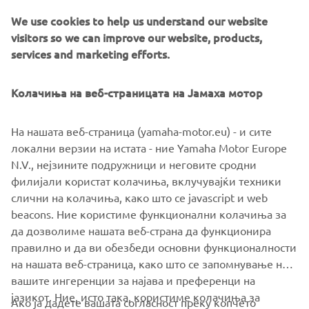
keeps the nose in a set compass direction, also
We use cookies to help us understand our website
working in reverse.
visitors so we can improve our website, products,
Pattern steer:
services and marketing efforts.
spiral or zigzag, is perfect for those looking to relax
around a certain part of the marina, lake or while out
Колачиња на веб-страницата на Јамаха мотор
on the open water.
It is easy to adjust a range of settings ‘on-the-fly’
На нашата веб-страница (yamaha-motor.eu) - и сите
combining the Course Hold with a Helm Master EX
локални верзии на истата - ние Yamaha Motor Europe
Joystick. Specifically you can be in control of the fine
N.V., нејзините подружници и неговите сродни
adjustments of speed, course and heading without the
филијали користат колачиња, вклучувајќи техники
using the steering wheel or throttle levers.
слични на колачиња, како што се javascript и web
beacons. Ние користиме функционални колачиња за
да дозволиме нашата веб-страна да функционира
правилно и да ви обезбеди основни функционалности
NEXT GA
на нашата веб-страница, како што се запомнување на
1
/
5
вашите ингеренции за најава и преференци на
јазикот. Ние, исто така, користиме колачиња за
Ако ја дадете вашата согласност преку копчето