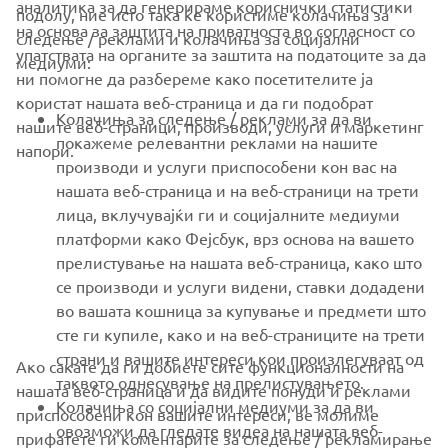
аналитика за да генерираме кориснички статистики
подолу, ние исто така ќе користиме колачиња за
на основа за заштита на приватноста во согласност со
следење / реклами и колачиња за социјални
CORPORATE
упатствата на органите за заштита на податоците за да
медиуми:
ни помогне да разбереме како посетителите ја
користат нашата веб-страница и да ги подобрат
FOR BUSINESS
Колачиња за следење / реклами за да ви
нашите веб-страници, производи, услуги и маркетинг
покажеме релевантни реклами на нашите
напори.
MORE YAMAHA
производи и услуги приспособени кон вас на
нашата веб-страница и на веб-страници на трети
лица, вклучувајќи ги и социјалните медиуми
SUPPORT
платформи како Фејсбук, врз основа на вашето
прелистување на нашата веб-страница, како што
се производи и услуги видени, ставки додадени
NEWSLETTER
во вашата кошница за купување и предмети што
Be the first one to learn about latest deals, special events, new
сте ги купиле, како и на веб-страниците на трети
releases and much more
страни и вашите интереси кои произлегуваат од
Ако сакате да ги добиете сите функционалности на
таквото однесување на прелистувањето.
нашата веб-страница и да видите понуди и реклами
Колачиња со социјални медиуми за да ви
приспособени кон вашите интереси, ве молиме
овозможи да гледате видеа на нашата веб-
прифатете ги коментарите за следење / рекламирање