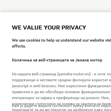
WE VALUE YOUR PRIVACY
We use cookies to help us understand our website vis
efforts.
Колачиња на веб-страницата на Јамаха мотор
CORPORATE
FOR BUSINESS
На нашата веб-страница (yamaha-motor.eu) - и сите л
подружници и неговите сродни филијали користат к
javascript и web beacons. Ние користиме функцион
About us
eBike systems
правилно и да ви обезбеди основни функционалност
News
Authorities & Police
ингеренции за најава и преференци на јазикот. Ние,
кориснички статистики на основа за заштита на прива
Events
Golfcourses
Ако ја дадете вашата согласност преку копчето под
податоците за да ни помогне да разбереме како посе