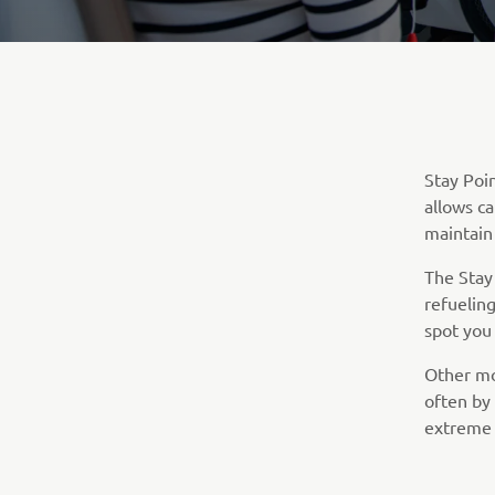
Stay Poi
allows ca
maintain 
The Stay
refueling
spot you 
Other mo
often by 
extreme 