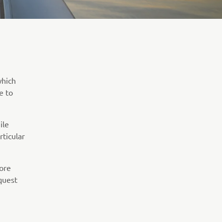
which
e to
ile
rticular
more
equest