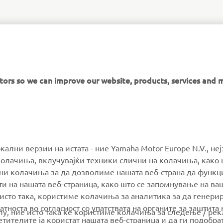
itors so we can improve our website, products, services and 
MORE YAMAHA
SUPPORT
окални верзии на истата - ние Yamaha Motor Europe N.V., не
олачиња, вклучувајќи техники слични на колачиња, како 
ални колачиња за да дозволиме нашата веб-страна да функ
MyYamaha
Parts Catalogue
и на нашата веб-страница, како што се запомнување на ва
Yamaha Music
Book Maintenance
 исто така, користиме колачиња за аналитика за да генери
тноста во согласност со упатствата на органите за заштита 
Yamaha Racing
Dealer locator
олу, ние исто така ќе користиме колачиња за следење / ре
тителите ја користат нашата веб-страница и да ги подобра