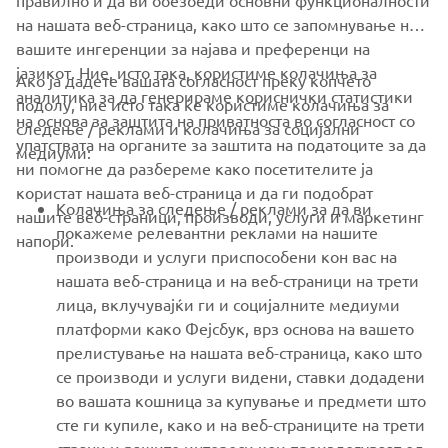
на нашата веб-страница, како што се запомнување на
вашите ингеренции за најава и преференци на
јазикот. Ние, исто така, користиме колачиња за
Ако ја дадете вашата согласност преку копчето
аналитика за да генерираме кориснички статистики
подолу, ние исто така ќе користиме колачиња за
на основа за заштита на приватноста во согласност со
следење / реклами и колачиња за социјални
CORPORATE
упатствата на органите за заштита на податоците за да
медиуми:
ни помогне да разбереме како посетителите ја
користат нашата веб-страница и да ги подобрат
FOR BUSINESS
Колачиња за следење / реклами за да ви
нашите веб-страници, производи, услуги и маркетинг
покажеме релевантни реклами на нашите
напори.
MORE YAMAHA
производи и услуги приспособени кон вас на
нашата веб-страница и на веб-страници на трети
лица, вклучувајќи ги и социјалните медиуми
SUPPORT
платформи како Фејсбук, врз основа на вашето
прелистување на нашата веб-страница, како што
се производи и услуги видени, ставки додадени
NEWSLETTER
во вашата кошница за купување и предмети што
Be the first one to learn about latest deals, special events, new
сте ги купиле, како и на веб-страниците на трети
releases and much more
страни и вашите интереси кои произлегуваат од