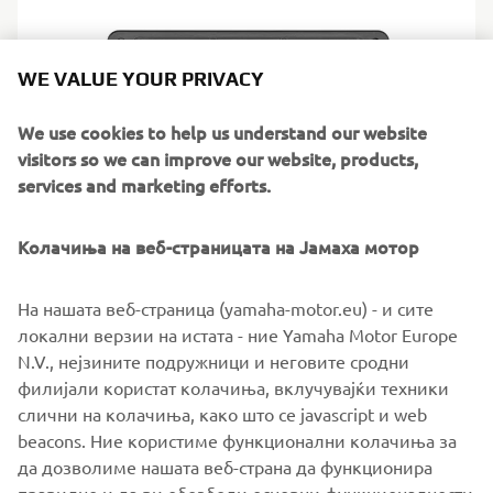
WE VALUE YOUR PRIVACY
We use cookies to help us understand our website
visitors so we can improve our website, products,
services and marketing efforts.
Колачиња на веб-страницата на Јамаха мотор
MFD Interface Type-2
На нашата веб-страница (yamaha-motor.eu) - и сите
Interfaces your engine data directly to a compatible multi-
локални верзии на истата - ние Yamaha Motor Europe
function display, then adds remote control to the mix for
N.V., нејзините подружници и неговите сродни
extra convenience. All the info, zero hassle.
филијали користат колачиња, вклучувајќи техники
слични на колачиња, како што се javascript и web
beacons. Ние користиме функционални колачиња за
да дозволиме нашата веб-страна да функционира
FIND YOUR NEAREST DEALER
правилно и да ви обезбеди основни функционалности