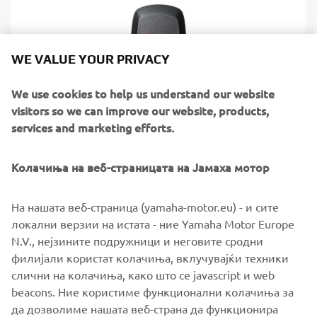
WE VALUE YOUR PRIVACY
We use cookies to help us understand our website
visitors so we can improve our website, products,
services and marketing efforts.
Колачиња на веб-страницата на Јамаха мотор
6X9 Key fob
На нашата веб-страница (yamaha-motor.eu) - и сите
Floats when dropped, locks when it matters. This buoyant
локални верзии на истата - ние Yamaha Motor Europe
key fob pairs with a receiver to secure your outboard’s
N.V., нејзините подружници и неговите сродни
ECU, so only the right person gets the engine going.
филијали користат колачиња, вклучувајќи техники
слични на колачиња, како што се javascript и web
beacons. Ние користиме функционални колачиња за
да дозволиме нашата веб-страна да функционира