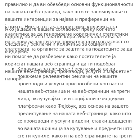
FIND YOUR NEAREST DEALER
правилно и да ви обезбеди основни функционалности
на нашата веб-страница, како што се запомнување на
вашите ингеренции за најава и преференци на
јазикот. Ние, исто така, користиме колачиња за
Ако ја дадете вашата согласност преку копчето
аналитика за да генерираме кориснички статистики
подолу, ние исто така ќе користиме колачиња за
на основа за заштита на приватноста во согласност со
следење / реклами и колачиња за социјални
CORPORATE
упатствата на органите за заштита на податоците за да
медиуми:
ни помогне да разбереме како посетителите ја
користат нашата веб-страница и да ги подобрат
FOR BUSINESS
Колачиња за следење / реклами за да ви
нашите веб-страници, производи, услуги и маркетинг
покажеме релевантни реклами на нашите
напори.
MORE YAMAHA
производи и услуги приспособени кон вас на
нашата веб-страница и на веб-страници на трети
лица, вклучувајќи ги и социјалните медиуми
SUPPORT
платформи како Фејсбук, врз основа на вашето
прелистување на нашата веб-страница, како што
се производи и услуги видени, ставки додадени
NEWSLETTER
во вашата кошница за купување и предмети што
Be the first one to learn about latest deals, special events, new
сте ги купиле, како и на веб-страниците на трети