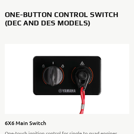
ONE-BUTTON CONTROL SWITCH
(DEC AND DES MODELS)
6X6 Main Switch
One-touch ignition control for single to quad engines.