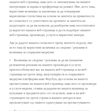
ингеренции за најава и преференци на јазикот. Ние, исто така,
користиме колачиња за аналитика за да генерираме
кориснички статистики на основа за заштита на приватноста
во согласност со упатствата на органите за заштита на
податоците за да ни помогне да разбереме како посетителите
ја користат нашата веб-страница и да ги подобрат нашите
веб-страници, производи, услуги и маркетинг напори.
Ако ја дадете вашата согласност преку копчето подолу, ние
исто така ќе користиме колачиња за следење / реклами и
колачиња за социјални медиуми:
Колачиња за следење / реклами за да ви покажеме
релевантни реклами на нашите производи и услуги
приспособени кон вас на нашата веб-страница и на веб-
страници на трети лица, вклучувајќи ги и социјалните
медиуми платформи како Фејсбук, врз основа на вашето
прелистување на нашата веб-страница, како што се производи
и услуги видени, ставки додадени во вашата кошница за
купување и предмети што сте ги купиле, како и на веб-
страниците на трети страни и вашите интереси кои
произлегуваат од таквото однесување на прелистувањето.
Колачиња со социјални медиуми за да ви овозможи да