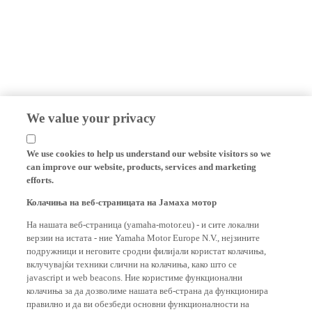
We value your privacy
We use cookies to help us understand our website visitors so we
can improve our website, products, services and marketing
efforts.
Колачиња на веб-страницата на Јамаха мотор
На нашата веб-страница (yamaha-motor.eu) - и сите локални
верзии на истата - ние Yamaha Motor Europe N.V., нејзините
подружници и неговите сродни филијали користат колачиња,
вклучувајќи техники слични на колачиња, како што се
javascript и web beacons. Ние користиме функционални
колачиња за да дозволиме нашата веб-страна да функционира
правилно и да ви обезбеди основни функционалности на
нашата веб-страница, како што се запомнување на вашите