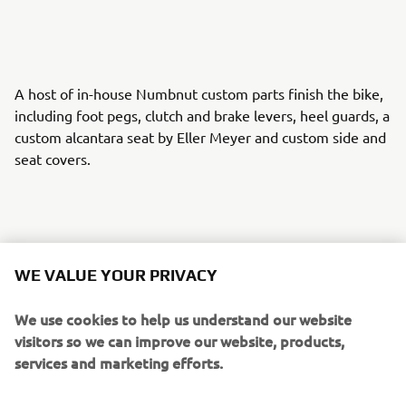
A host of in-house Numbnut custom parts finish the bike,
including foot pegs, clutch and brake levers, heel guards, a
custom alcantara seat by Eller Meyer and custom side and
seat covers.
A selection of the parts created by Numbnut Motorcycles
WE VALUE YOUR PRIVACY
are now available to order for XJR owners looking to
personalise their own machines, adding to the options for
We use cookies to help us understand our website
customisation on offer from the Wrenchmonkees and
visitors so we can improve our website, products,
itroCkS!bikes.
services and marketing efforts.