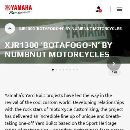
XJR1300 ‘BOTAFOGO-N’ BY NUMBNUT MOTORCYCLES
XJR1300 ‘BOTAFOGO-N’ BY
NUMBNUT MOTORCYCLES
NEXT GA
1
/
8
Yamaha's Yard Built projects have led the way in the
revival of the cool custom world. Developing relationships
with the rock stars of motorcycle customising, the project
has delivered an incredible line up of unique and breath-
taking one-off Yard Builts based on the Sport Heritage
range of motorcycles. Legendary customizers from across