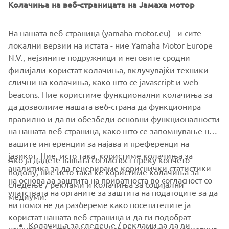
Колачиња на веб-страницата на Јамаха мотор
На нашата веб-страница (yamaha-motor.eu) - и сите
локални верзии на истата - ние Yamaha Motor Europe
N.V., нејзините подружници и неговите сродни
филијали користат колачиња, вклучувајќи техники
слични на колачиња, како што се javascript и web
beacons. Ние користиме функционални колачиња за
да дозволиме нашата веб-страна да функционира
правилно и да ви обезбеди основни функционалности
на нашата веб-страница, како што се запомнување на
вашите ингеренции за најава и преференци на
јазикот. Ние, исто така, користиме колачиња за
Ако ја дадете вашата согласност преку копчето
аналитика за да генерираме кориснички статистики
подолу, ние исто така ќе користиме колачиња за
на основа за заштита на приватноста во согласност со
следење / реклами и колачиња за социјални
CORPORATE
упатствата на органите за заштита на податоците за да
медиуми:
ни помогне да разбереме како посетителите ја
користат нашата веб-страница и да ги подобрат
FOR BUSINESS
Колачиња за следење / реклами за да ви