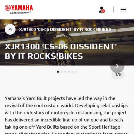
XJR1300 ‘CS-06 DISSIDENT’ BY IT ROCKS!BIKES
XJR1300 ‘CS-06 DISSIDENT’
BY IT ROCKS!BIKES
NEXT GA
1
/
6
Yamaha's Yard Built projects have led the way in the
revival of the cool custom world. Developing relationships
with the rock stars of motorcycle customising, the project
has delivered an incredible line up of unique and breath-
taking one-off Yard Builts based on the Sport Heritage
range of motorcycles. Legendary customizers from across