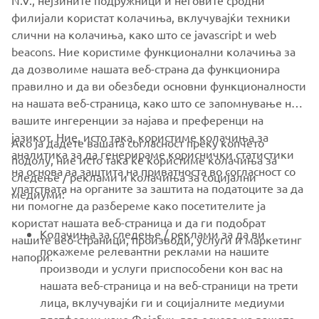
N.V., нејзините подружници и неговите сродни
филијали користат колачиња, вклучувајќи техники
слични на колачиња, како што се javascript и web
beacons. Ние користиме функционални колачиња за
да дозволиме нашата веб-страна да функционира
правилно и да ви обезбеди основни функционалности
на нашата веб-страница, како што се запомнување на
вашите ингеренции за најава и преференци на
јазикот. Ние, исто така, користиме колачиња за
Ако ја дадете вашата согласност преку копчето
аналитика за да генерираме кориснички статистики
подолу, ние исто така ќе користиме колачиња за
на основа за заштита на приватноста во согласност со
следење / реклами и колачиња за социјални
CORPORATE
упатствата на органите за заштита на податоците за да
медиуми:
ни помогне да разбереме како посетителите ја
користат нашата веб-страница и да ги подобрат
FOR BUSINESS
Колачиња за следење / реклами за да ви
нашите веб-страници, производи, услуги и маркетинг
покажеме релевантни реклами на нашите
напори.
MORE YAMAHA
производи и услуги приспособени кон вас на
нашата веб-страница и на веб-страници на трети
лица, вклучувајќи ги и социјалните медиуми
SUPPORT