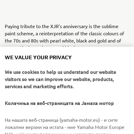
Paying tribute to the XJR’s anniversary is the sublime
paint scheme, a reinterpretation of the classic colours of
the 70s and 80s with pearl white, black and gold and of
course the legendary speed blocks.
WE VALUE YOUR PRIVACY
XJR owners can take any or all of the Dissident pieces
directly from it roCkS!bikes to personalise their own
We use cookies to help us understand our website
machines. Contact them here to make the first step:
visitors so we can improve our website, products,
www.itrocksbikes.com
services and marketing efforts.
Колачиња на веб-страницата на Јамаха мотор
На нашата веб-страница (yamaha-motor.eu) - и сите
локални верзии на истата - ние Yamaha Motor Europe