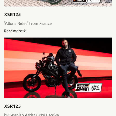
XSR125
'Allons Rider' from France
Read more
XSR125
by Spanish Artist Coté Escriva