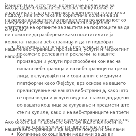
јазикот. Ние, исто така, користиме колачиња за
Ако ја дадете вашата согласност преку копчето
аналитика за да генерираме кориснички статистики
подолу, ние исто така ќе користиме колачиња за
на основа за заштита на приватноста во согласност со
следење / реклами и колачиња за социјални
CORPORATE
упатствата на органите за заштита на податоците за да
медиуми:
ни помогне да разбереме како посетителите ја
користат нашата веб-страница и да ги подобрат
FOR BUSINESS
Колачиња за следење / реклами за да ви
нашите веб-страници, производи, услуги и маркетинг
покажеме релевантни реклами на нашите
напори.
MORE YAMAHA
производи и услуги приспособени кон вас на
нашата веб-страница и на веб-страници на трети
лица, вклучувајќи ги и социјалните медиуми
SUPPORT
платформи како Фејсбук, врз основа на вашето
прелистување на нашата веб-страница, како што
се производи и услуги видени, ставки додадени
NEWSLETTER
во вашата кошница за купување и предмети што
Be the first one to learn about latest deals, special events, new
сте ги купиле, како и на веб-страниците на трети
releases and much more
страни и вашите интереси кои произлегуваат од
Ако сакате да ги добиете сите функционалности на
таквото однесување на прелистувањето.
нашата веб-страница и да видите понуди и реклами
Колачиња со социјални медиуми за да ви
приспособени кон вашите интереси, ве молиме