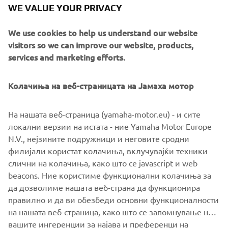
WE VALUE YOUR PRIVACY
We use cookies to help us understand our website
visitors so we can improve our website, products,
services and marketing efforts.
Колачиња на веб-страницата на Јамаха мотор
XSR125
На нашата веб-страница (yamaha-motor.eu) - и сите
локални верзии на истата - ние Yamaha Motor Europe
by Nikolas Plytas
N.V., нејзините подружници и неговите сродни
Read more
филијали користат колачиња, вклучувајќи техники
слични на колачиња, како што се javascript и web
beacons. Ние користиме функционални колачиња за
да дозволиме нашата веб-страна да функционира
XSR125 PRODUCTION MODEL
правилно и да ви обезбеди основни функционалности
на нашата веб-страница, како што се запомнување на
вашите ингеренции за најава и преференци на