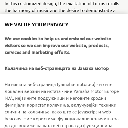
In this customized design, the exaltation of forms recalls
the harmony of music and the desire to demonstrate a
strong character: the character of those who choose to be
the protagonist of their lives.
WE VALUE YOUR PRIVACY
For her daily rides between radio studios, rehearsal rooms
We use cookies to help us understand our website
and writing sessions for her new songs, Alteria dreamed
visitors so we can improve our website, products,
of having a lightweight, versatile bike with a distinctive
services and marketing efforts.
design.
Modifications were primarily made to the front fairing, to
Колачиња на веб-страницата на Јамаха мотор
the exhaust system, and to the new and refined seat
cover. The rims were also repainted. Furthermore,
На нашата веб-страница (yamaha-motor.eu) - и сите
dedicated graphics and modifications were made to the
локални верзии на истата - ние Yamaha Motor Europe
most evident aesthetic elements, such as arrows, mirrors,
N.V., нејзините подружници и неговите сродни
the tail fairing and the optical group.
филијали користат колачиња, вклучувајќи техники
слични на колачиња, како што се javascript и web
beacons. Ние користиме функционални колачиња за
да дозволиме нашата веб-страна да функционира