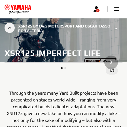
XSR125 BY D&G MOTORSPORT AND OSCAR TASSO
FOR ALTERIA
XSR125 IMPERFECT LIFE
NEXT GA
1
/
2
Through the years many Yard Built projects have been
presented on stages world wide – ranging from very
complicated builds to lighter adaptations. The new
XSR125 gave a new take on how you can modify a bike –
not only for the sake of modifying – but also with a
greater purpose. A method that serves a special goal, set