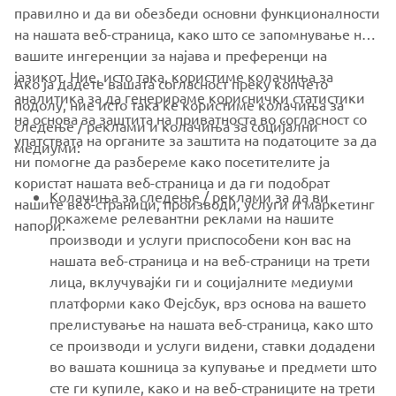
XSR125 PRODUCTION MODEL
правилно и да ви обезбеди основни функционалности
на нашата веб-страница, како што се запомнување на
вашите ингеренции за најава и преференци на
јазикот. Ние, исто така, користиме колачиња за
Ако ја дадете вашата согласност преку копчето
аналитика за да генерираме кориснички статистики
подолу, ние исто така ќе користиме колачиња за
на основа за заштита на приватноста во согласност со
следење / реклами и колачиња за социјални
CORPORATE
упатствата на органите за заштита на податоците за да
медиуми:
ни помогне да разбереме како посетителите ја
користат нашата веб-страница и да ги подобрат
FOR BUSINESS
Колачиња за следење / реклами за да ви
нашите веб-страници, производи, услуги и маркетинг
покажеме релевантни реклами на нашите
напори.
MORE YAMAHA
производи и услуги приспособени кон вас на
нашата веб-страница и на веб-страници на трети
лица, вклучувајќи ги и социјалните медиуми
SUPPORT
платформи како Фејсбук, врз основа на вашето
прелистување на нашата веб-страница, како што
се производи и услуги видени, ставки додадени
NEWSLETTER
во вашата кошница за купување и предмети што
Be the first one to learn about latest deals, special events, new
сте ги купиле, како и на веб-страниците на трети