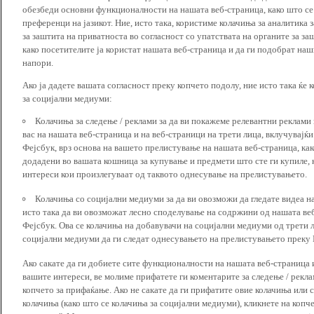
обезбеди основни функционалности на нашата веб-страница, како што се
преференци на јазикот. Ние, исто така, користиме колачиња за аналитика
за заштита на приватноста во согласност со упатствата на органите за за
како посетителите ја користат нашата веб-страница и да ги подобрат наш
напори.
Ако ја дадете вашата согласност преку копчето подолу, ние исто така ќе 
за социјални медиуми:
Колачиња за следење / реклами за да ви покажеме релевантни реклами
вас на нашата веб-страница и на веб-страници на трети лица, вклучувајќ
Фејсбук, врз основа на вашето прелистување на нашата веб-страница, как
додадени во вашата кошница за купување и предмети што сте ги купиле, к
интереси кои произлегуваат од таквото однесување на прелистувањето.
Колачиња со социјални медиуми за да ви овозможи да гледате видеа на
исто така да ви овозможат лесно споделување на содржини од нашата веб
Фејсбук. Ова се колачиња на добавувачи на социјални медиуми од трети 
социјални медиуми да ги следат однесувањето на прелистувањето преку И
Ако сакате да ги добиете сите функционалности на нашата веб-страница 
вашите интереси, ве молиме прифатете ги коментарите за следење / рекл
копчето за прифаќање. Ако не сакате да ги прифатите овие колачиња или
колачиња (како што се колачиња за социјални медиуми), кликнете на копч