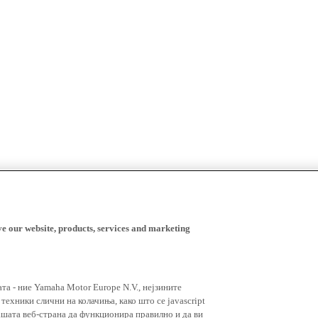
ve our website, products, services and marketing
ата - ние Yamaha Motor Europe N.V., нејзините
ехники слични на колачиња, како што се javascript
ашата веб-страна да функционира правилно и да ви