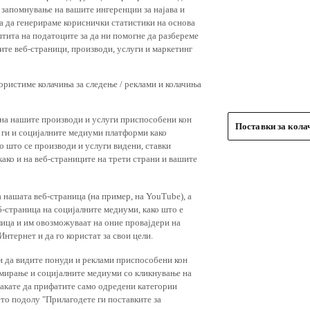
 запомнување на вашите ингеренции за најава и
 за да генерираме кориснички статистики на основа
штита на податоците за да ни помогне да разбереме
ите веб-страници, производи, услуги и маркетинг
користиме колачиња за следење / реклами и колачиња
 на нашите производи и услуги приспособени кон
Поставки за кол
и ги и социјалните медиуми платформи како
о што се производи и услуги видени, ставки
ако и на веб-страниците на трети страни и вашите
 нашата веб-страница (на пример, на YouTube), а
-страница на социјалните медиуми, како што е
лица и им овозможуваат на оние провајдери на
нтернет и да го користат за свои цели.
и да видите понуди и реклами приспособени кон
амирање и социјалните медиуми со кликнување на
 сакате да прифатите само одредени категории
ето подолу "Прилагодете ги поставките за