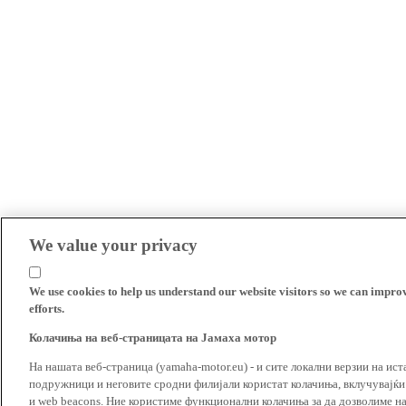
We value your privacy
We use cookies to help us understand our website visitors so we can impro
efforts.
Колачиња на веб-страницата на Јамаха мотор
На нашата веб-страница (yamaha-motor.eu) - и сите локални верзии на ист
подружници и неговите сродни филијали користат колачиња, вклучувајќи т
и web beacons. Ние користиме функционални колачиња за да дозволиме н