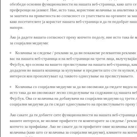
обезбеди основни функционалности на нашата веб-страница, како што се
преференци на јазикот. Ние, исто така, користиме колачиња за аналитика
за заштита на приватноста во согласност со упатствата на органите за за
како посетителите ја користат нашата веб-страница и да ги подобрат наш
напори.
Ако ја дадете вашата согласност преку копчето подолу, ние исто така ќе 
за социјални медиуми:
Колачиња за следење / реклами за да ви покажеме релевантни реклами
вас на нашата веб-страница и на веб-страници на трети лица, вклучувајќ
Фејсбук, врз основа на вашето прелистување на нашата веб-страница, как
додадени во вашата кошница за купување и предмети што сте ги купиле, к
интереси кои произлегуваат од таквото однесување на прелистувањето.
Колачиња со социјални медиуми за да ви овозможи да гледате видеа на
исто така да ви овозможат лесно споделување на содржини од нашата веб
Фејсбук. Ова се колачиња на добавувачи на социјални медиуми од трети 
социјални медиуми да ги следат однесувањето на прелистувањето преку И
Ако сакате да ги добиете сите функционалности на нашата веб-страница 
вашите интереси, ве молиме прифатете ги коментарите за следење / рекл
копчето за прифаќање. Ако не сакате да ги прифатите овие колачиња или
колачиња (како што се колачиња за социјални медиуми), кликнете на копч