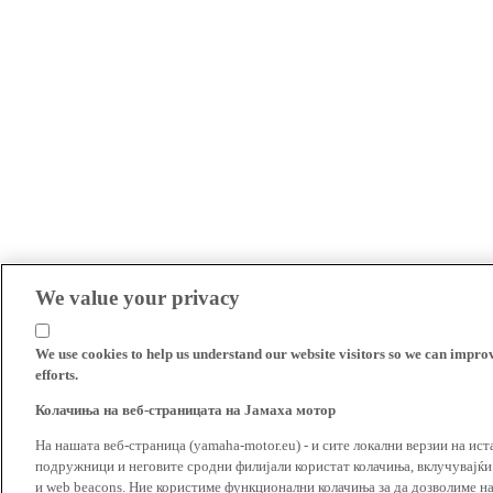
We value your privacy
We use cookies to help us understand our website visitors so we can impro
efforts.
Колачиња на веб-страницата на Јамаха мотор
На нашата веб-страница (yamaha-motor.eu) - и сите локални верзии на ист
подружници и неговите сродни филијали користат колачиња, вклучувајќи т
и web beacons. Ние користиме функционални колачиња за да дозволиме н