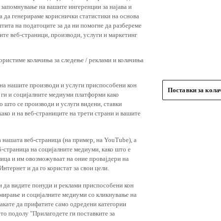
 запомнување на вашите ингеренции за најава и
 за да генерираме кориснички статистики на основа
штита на податоците за да ни помогне да разбереме
ите веб-страници, производи, услуги и маркетинг
користиме колачиња за следење / реклами и колачиња
 на нашите производи и услуги приспособени кон
Поставки за кол
и ги и социјалните медиуми платформи како
о што се производи и услуги видени, ставки
ако и на веб-страниците на трети страни и вашите
 нашата веб-страница (на пример, на YouTube), а
-страница на социјалните медиуми, како што е
лица и им овозможуваат на оние провајдери на
нтернет и да го користат за свои цели.
и да видите понуди и реклами приспособени кон
амирање и социјалните медиуми со кликнување на
 сакате да прифатите само одредени категории
ето подолу "Прилагодете ги поставките за