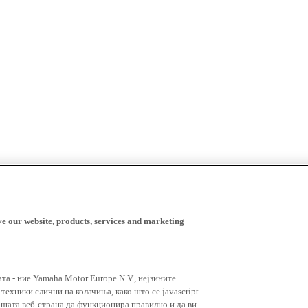
ve our website, products, services and marketing
ата - ние Yamaha Motor Europe N.V., нејзините
ехники слични на колачиња, како што се javascript
ашата веб-страна да функционира правилно и да ви