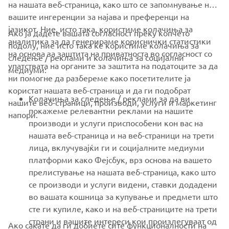
на нашата веб-страница, како што се запомнување на
вашите ингеренции за најава и преференци на
јазикот. Ние, исто така, користиме колачиња за
Ако ја дадете вашата согласност преку копчето
аналитика за да генерираме кориснички статистики
подолу, ние исто така ќе користиме колачиња за
на основа за заштита на приватноста во согласност со
следење / реклами и колачиња за социјални
CORPORATE
упатствата на органите за заштита на податоците за да
медиуми:
ни помогне да разбереме како посетителите ја
користат нашата веб-страница и да ги подобрат
FOR BUSINESS
Колачиња за следење / реклами за да ви
нашите веб-страници, производи, услуги и маркетинг
покажеме релевантни реклами на нашите
напори.
MORE YAMAHA
производи и услуги приспособени кон вас на
нашата веб-страница и на веб-страници на трети
лица, вклучувајќи ги и социјалните медиуми
SUPPORT
платформи како Фејсбук, врз основа на вашето
прелистување на нашата веб-страница, како што
се производи и услуги видени, ставки додадени
NEWSLETTER
во вашата кошница за купување и предмети што
Be the first one to learn about latest deals, special events, new
сте ги купиле, како и на веб-страниците на трети
releases and much more
страни и вашите интереси кои произлегуваат од
Ако сакате да ги добиете сите функционалности на