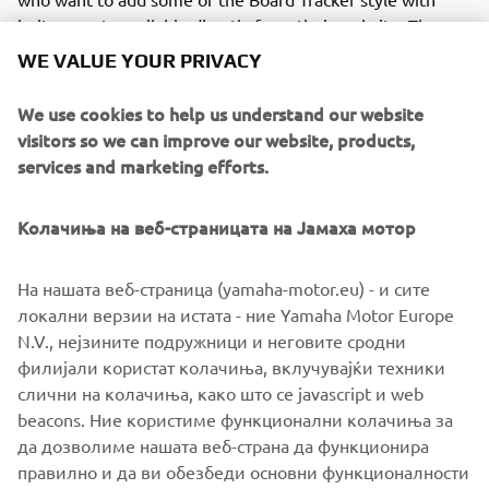
bolt-on parts available directly from their website. They
will go further and develop an even wider range so the
WE VALUE YOUR PRIVACY
options look set to grow and grow!
We use cookies to help us understand our website
If you want to trick out your XV in the board tracker style
visitors so we can improve our website, products,
click the link and visit them directly:
www.mattblack.eu
services and marketing efforts.
Колачиња на веб-страницата на Јамаха мотор
На нашата веб-страница (yamaha-motor.eu) - и сите
локални верзии на истата - ние Yamaha Motor Europe
N.V., нејзините подружници и неговите сродни
филијали користат колачиња, вклучувајќи техники
слични на колачиња, како што се javascript и web
beacons. Ние користиме функционални колачиња за
да дозволиме нашата веб-страна да функционира
правилно и да ви обезбеди основни функционалности