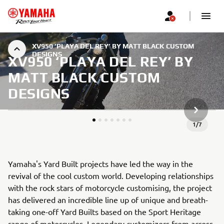
XV950 ‘PLAYA DEL REY’ BY MATT BLACK CUSTOM
DESIGNS
XV950 ‘PLAYA DEL REY’ BY
MATT BLACK CUSTOM
DESIGNS
NEXT GA
1
/
7
Yamaha's Yard Built projects have led the way in the
revival of the cool custom world. Developing relationships
with the rock stars of motorcycle customising, the project
has delivered an incredible line up of unique and breath-
taking one-off Yard Builts based on the Sport Heritage
range of motorcycles. Legendary customizers from across