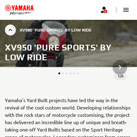
XV950 'PURE SPORTS' BY LOW RIDE
XV950 'PURE SPORTS' BY
LOW RIDE
NEXT GA
1
/
6
Yamaha's Yard Built projects have led the way in the
revival of the cool custom world. Developing relationships
with the rock stars of motorcycle customising, the project
has delivered an incredible line up of unique and breath-
taking one-off Yard Builts based on the Sport Heritage
range of motorcycles. Legendary customizers from across