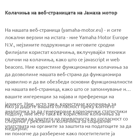
Колачиња на веб-страницата на Јамаха мотор
На нашата веб-страница (yamaha-motor.eu) - и сите
локални верзии на истата - ние Yamaha Motor Europe
N.V., нејзините подружници и неговите сродни
филијали користат колачиња, вклучувајќи техники
слични на колачиња, како што се javascript и web
beacons. Ние користиме функционални колачиња за
да дозволиме нашата веб-страна да функционира
правилно и да ви обезбеди основни функционалности
на нашата веб-страница, како што се запомнување на
вашите ингеренции за најава и преференци на
јазикот. Ние, исто така, користиме колачиња за
Ако ја дадете вашата согласност преку копчето
аналитика за да генерираме кориснички статистики
подолу, ние исто така ќе користиме колачиња за
на основа за заштита на приватноста во согласност со
следење / реклами и колачиња за социјални
CORPORATE
упатствата на органите за заштита на податоците за да
медиуми:
ни помогне да разбереме како посетителите ја