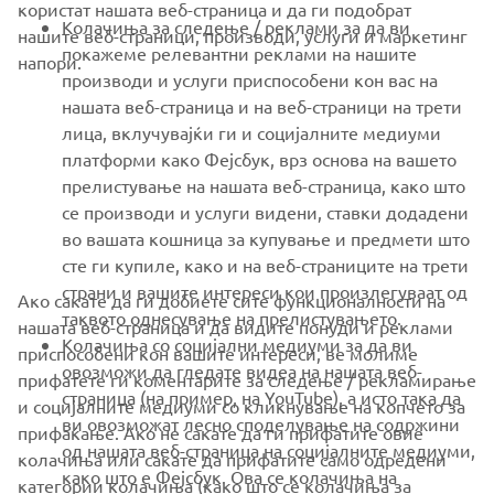
користат нашата веб-страница и да ги подобрат
FOR BUSINESS
Колачиња за следење / реклами за да ви
нашите веб-страници, производи, услуги и маркетинг
покажеме релевантни реклами на нашите
напори.
MORE YAMAHA
производи и услуги приспособени кон вас на
нашата веб-страница и на веб-страници на трети
лица, вклучувајќи ги и социјалните медиуми
SUPPORT
платформи како Фејсбук, врз основа на вашето
прелистување на нашата веб-страница, како што
се производи и услуги видени, ставки додадени
NEWSLETTER
во вашата кошница за купување и предмети што
Be the first one to learn about latest deals, special events, new
сте ги купиле, како и на веб-страниците на трети
releases and much more
страни и вашите интереси кои произлегуваат од
Ако сакате да ги добиете сите функционалности на
таквото однесување на прелистувањето.
нашата веб-страница и да видите понуди и реклами
Колачиња со социјални медиуми за да ви
приспособени кон вашите интереси, ве молиме
овозможи да гледате видеа на нашата веб-
прифатете ги коментарите за следење / рекламирање
SUBSCRIBE
страница (на пример, на YouTube), а исто така да
и социјалните медиуми со кликнување на копчето за
ви овозможат лесно споделување на содржини
прифаќање. Ако не сакате да ги прифатите овие
од нашата веб-страница на социјалните медиуми,
Read our Privacy Policy to learn how we process your personal
колачиња или сакате да прифатите само одредени
како што е Фејсбук. Ова се колачиња на
data:
Privacy policy
категории колачиња (како што се колачиња за