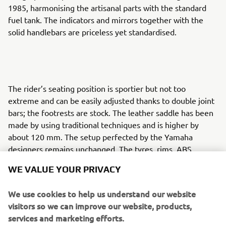
1985, harmonising the artisanal parts with the standard
fuel tank. The indicators and mirrors together with the
solid handlebars are priceless yet standardised.
The rider’s seating position is sportier but not too
extreme and can be easily adjusted thanks to double joint
bars; the footrests are stock. The leather saddle has been
made by using traditional techniques and is higher by
about 120 mm. The setup perfected by the Yamaha
designers remains unchanged. The tyres, rims, ABS
braking system, forks, frame, mechanics and all the
WE VALUE YOUR PRIVACY
electrics are totally standard issue. The only concession to
sound is the custom designed 2-into-1 exhaust pipe. The
We use cookies to help us understand our website
trapezium section tip is more compact and lighter than
visitors so we can improve our website, products,
the original.
services and marketing efforts.