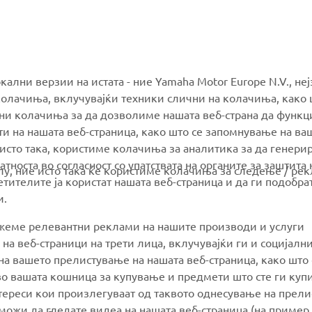
MORE YAMAHA
SUPPORT
окални верзии на истата - ние Yamaha Motor Europe N.V., не
олачиња, вклучувајќи техники слични на колачиња, како 
ални колачиња за да дозволиме нашата веб-страна да функ
MyYamaha
Parts Catalogue
и на нашата веб-страница, како што се запомнување на ва
Yamaha Music
Book Maintenance
 исто така, користиме колачиња за аналитика за да генери
тноста во согласност со упатствата на органите за заштита 
Yamaha Racing
Dealer locator
олу, ние исто така ќе користиме колачиња за следење / ре
тителите ја користат нашата веб-страница и да ги подобра
Yamaha Motor Global
Management of Waste
и.
Batteries
Mobile Apps
ажеме релевантни реклами на нашите производи и услуги
 на веб-страници на трети лица, вклучувајќи ги и социјалн
а вашето прелистување на нашата веб-страница, како што 
о вашата кошница за купување и предмети што сте ги купи
нтереси кои произлегуваат од таквото однесување на прел
ожи да гледате видеа на нашата веб-страница (на пример,