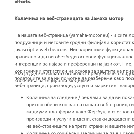
efforts.
Колачиња на веб-страницата на Јамаха мотор
CORPORATE
FOR BUSINESS
На нашата веб-страница (yamaha-motor.eu) - и сите л
подружници и неговите сродни филијали користат к
javascript и web beacons. Ние користиме функцион
About us
eBike systems
правилно и да ви обезбеди основни функционалност
News
Authorities & Police
ингеренции за најава и преференци на јазикот. Ние,
кориснички статистики на основа за заштита на прива
Events
Golfcourses
Ако ја дадете вашата согласност преку копчето под
податоците за да ни помогне да разбереме како посе
колачиња за социјални медиуми:
Press
First responders
веб-страници, производи, услуги и маркетинг напор
Brochures
Driving schools
Колачиња за следење / реклами за да ви пок
Working at Yamaha
Robotics
приспособени кон вас на нашата веб-страница и
медиуми платформи како Фејсбук, врз основа н
Become a Dealer
Partnerships
производи и услуги видени, ставки додадени в
Human Rights Policy
Technical information for
на веб-страниците на трети страни и вашите и
independent dealers
Колачиња со социјални медиуми за да ви овозм