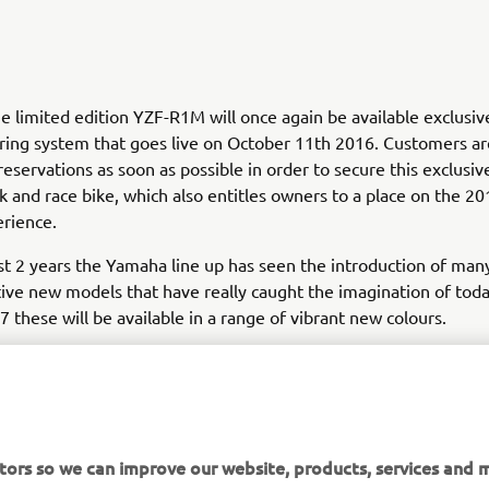
e limited edition YZF-R1M will once again be available exclusive
ring system that goes live on October 11th 2016. Customers ar
 reservations as soon as possible in order to secure this exclusiv
ck and race bike, which also entitles owners to a place on the 
erience.
st 2 years the Yamaha line up has seen the introduction of many
ive new models that have really caught the imagination of today
7 these will be available in a range of vibrant new colours.
 on the link to see full details of the YZF-R1M online applicatio
the full range of colour options for Yamaha's 2017
Supersport
,
H
rt Heritage
,
Adventure
and
Sport Touring
models.
itors so we can improve our website, products, services and 