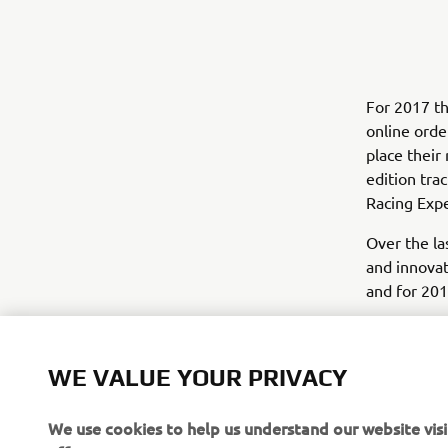
For 2017 th
online orde
place their
edition tra
Racing Exp
Over the la
and innovat
and for 201
Please click
as well as 
WE VALUE YOUR PRIVACY
Naked
,
Spo
We use cookies to help us understand our website vis