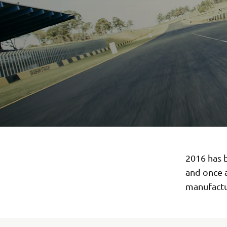
2016 has b
and once a
manufactu