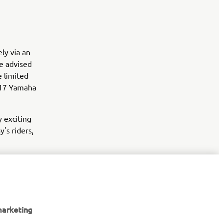
ly via an
e advised
e limited
2017 Yamaha
 exciting
's riders,
n process,
yper
marketing