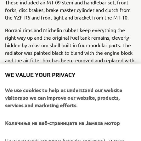
These included an MT-09 stem and handlebar set, front
forks, disc brakes, brake master cylinder and clutch from
the YZF-R6 and front light and bracket from the MT-10.
Borrani rims and Michelin rubber keep everything the
right way up and the original fuel tank remains, cleverly
hidden by a custom shell built in four modular parts. The
radiator was painted black to blend with the engine block
and the air filter box has been removed and replaced with
power filters to open up central space.
WE VALUE YOUR PRIVACY
The standard XSR700 exhaust is removed in favour of a
rather more aggressive sounding full SC Project system
We use cookies to help us understand our website
and a rear subframe is custom made to bolt on, allowing
visitors so we can improve our website, products,
access to tools and battery. Ride height gets a lift by
services and marketing efforts.
15mm with a Gears Racing shock and a custom seat is
added with high quality cowhide. At the front clever fork
Колачиња на веб-страницата на Јамаха мотор
sleeves incorporate the front turn signal and the bike is
finished with old school blue and yellow Yamaha Racing
На нашата веб-страница (yamaha-motor.eu) - и сите
colours, given a modern, light-hearted twist to stand out.