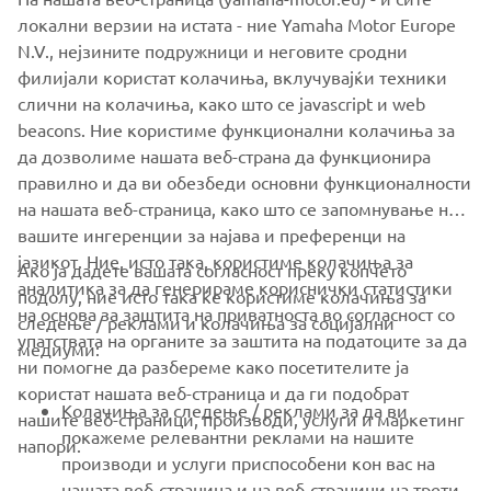
локални верзии на истата - ние Yamaha Motor Europe
The Yard Built XSR700 Otokomae makes a bold statement
N.V., нејзините подружници и неговите сродни
for the custom argument, a real street tracker with
филијали користат колачиња, вклучувајќи техники
attitude.
слични на колачиња, како што се javascript и web
beacons. Ние користиме функционални колачиња за
For more info on Ad Hoc Café Racers
да дозволиме нашата веб-страна да функционира
visit:
www.adhocaferacers.com
правилно и да ви обезбеди основни функционалности
на нашата веб-страница, како што се запомнување на
вашите ингеренции за најава и преференци на
јазикот. Ние, исто така, користиме колачиња за
Ако ја дадете вашата согласност преку копчето
аналитика за да генерираме кориснички статистики
подолу, ние исто така ќе користиме колачиња за
на основа за заштита на приватноста во согласност со
следење / реклами и колачиња за социјални
CORPORATE
упатствата на органите за заштита на податоците за да
медиуми:
ни помогне да разбереме како посетителите ја
користат нашата веб-страница и да ги подобрат
FOR BUSINESS
Колачиња за следење / реклами за да ви
нашите веб-страници, производи, услуги и маркетинг
покажеме релевантни реклами на нашите
напори.
MORE YAMAHA
производи и услуги приспособени кон вас на
нашата веб-страница и на веб-страници на трети