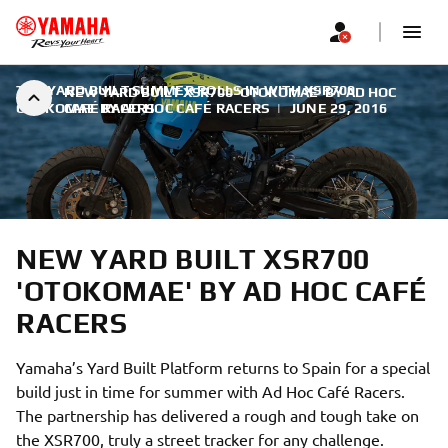
THE YARD BUILT SUMMER ROLLS IN WITH XSR700
NEW YARD BUILT XSR700 'OTOKOMAE' BY AD HOC
OTOKOMAE BY AD HOC CAFÉ RACERS
CAFÉ RACERS
|
JUNE 29, 2016
NEW YARD BUILT XSR700
'OTOKOMAE' BY AD HOC CAFÉ
RACERS
Yamaha’s Yard Built Platform returns to Spain for a special
build just in time for summer with Ad Hoc Café Racers.
The partnership has delivered a rough and tough take on
the XSR700, truly a street tracker for any challenge.